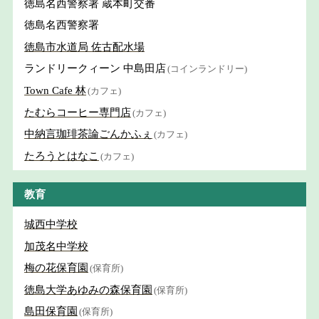
徳島名西警察署 蔵本町交番
徳島名西警察署
徳島市水道局 佐古配水場
ランドリークィーン 中島田店
(コインランドリー)
Town Cafe 林
(カフェ)
たむらコーヒー専門店
(カフェ)
中納言珈琲茶論ごんかふぇ
(カフェ)
たろうとはなこ
(カフェ)
教育
城西中学校
加茂名中学校
梅の花保育園
(保育所)
徳島大学あゆみの森保育園
(保育所)
島田保育園
(保育所)