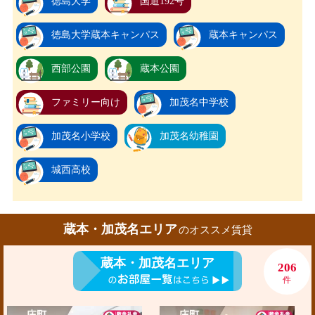
徳島大学
国道192号
徳島大学蔵本キャンパス
蔵本キャンパス
西部公園
蔵本公園
ファミリー向け
加茂名中学校
加茂名小学校
加茂名幼稚園
城西高校
蔵本・加茂名エリア
のオススメ賃貸
蔵本・加茂名エリア
206
件