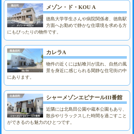
メゾン・ド・KOU A
徳島大学学生さんや病院関係者、徳島駅
方面へお勤めで静かな住環境を求める方
にもぴったりの物件です。
カレラA
物件の近くには鮎喰川が流れ、自然の風
景を身近に感じられる閑静な住宅街の中
にあります。
シャーメゾンエピナールIII番館
近隣には北島田公園や蔵本公園もあり、
散歩やリラックスした時間を過ごすこと
ができるのも魅力のひとつです。