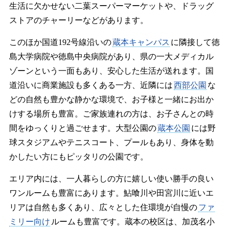
生活に欠かせない二葉スーパーマーケットや、ドラッグ
ストアのチャーリーなどがあります。
このほか国道192号線沿いの
蔵本キャンパス
に隣接して徳
島大学病院や徳島中央病院があり、県の一大メディカル
ゾーンという一面もあり、安心した生活が送れます。国
道沿いに商業施設も多くある一方、近隣には
西部公園
な
どの自然も豊かな静かな環境で、お子様と一緒にお出か
けする場所も豊富。ご家族連れの方は、お子さんとの時
間をゆっくりと過ごせます。大型公園の
蔵本公園
には野
球スタジアムやテニスコート、プールもあり、身体を動
かしたい方にもピッタリの公園です。
エリア内には、一人暮らしの方に嬉しい使い勝手の良い
ワンルームも豊富にあります。鮎喰川や田宮川に近いエ
リアは自然も多くあり、広々とした住環境が自慢の
ファ
ミリー向け
ルームも豊富です。蔵本の校区は、加茂名小