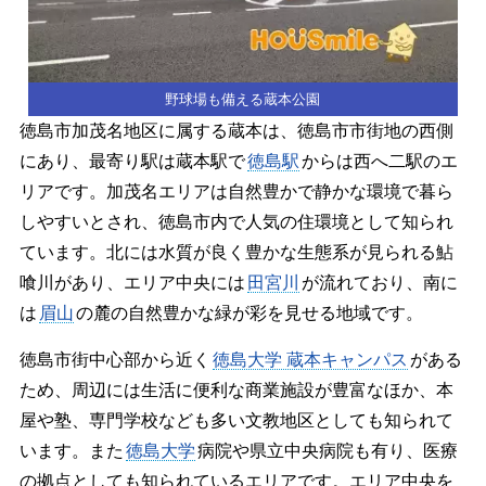
野球場も備える蔵本公園
徳島市加茂名地区に属する蔵本は、徳島市市街地の西側
にあり、最寄り駅は蔵本駅で
徳島駅
からは西へ二駅のエ
リアです。加茂名エリアは自然豊かで静かな環境で暮ら
しやすいとされ、徳島市内で人気の住環境として知られ
ています。北には水質が良く豊かな生態系が見られる鮎
喰川があり、エリア中央には
田宮川
が流れており、南に
は
眉山
の麓の自然豊かな緑が彩を見せる地域です。
徳島市街中心部から近く
徳島大学 蔵本キャンパス
がある
ため、周辺には生活に便利な商業施設が豊富なほか、本
屋や塾、専門学校なども多い文教地区としても知られて
います。また
徳島大学
病院や県立中央病院も有り、医療
の拠点としても知られているエリアです。エリア中央を