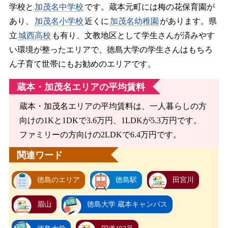
学校と
加茂名中学校
です。蔵本元町には梅の花保育園が
あり、
加茂名小学校
近くに
加茂名幼稚園
があります。県
立
城西高校
も有り、文教地区として学生さんが済みやす
い環境が整ったエリアで、徳島大学の学生さんはもちろ
ん子育て世帯にもお勧めのエリアです。
蔵本・加茂名エリアの平均賃料
蔵本・加茂名エリアの平均賃料は、一人暮らしの方
向けの1Kと1DKで3.6万円、1LDKが5.3万円です。
ファミリーの方向けの2LDKで6.4万円です。
関連ワード
徳島のエリア
徳島駅
田宮川
眉山
徳島大学 蔵本キャンパス