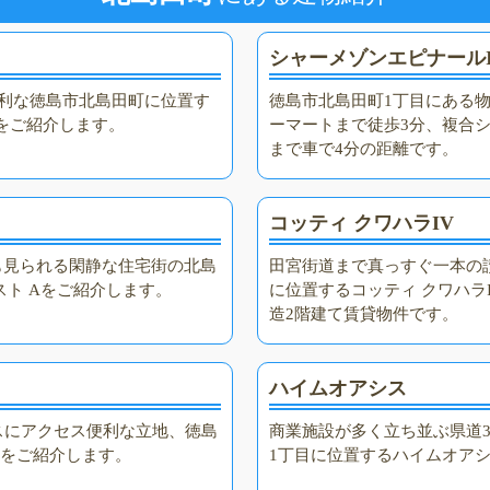
シャーメゾンエピナールI
便利な徳島市北島田町に位置す
徳島市北島田町1丁目にある
a A棟をご紹介します。
ーマートまで徒歩3分、複合
まで車で4分の距離です。
コッティ クワハラIV
も見られる閑静な住宅街の北島
田宮街道まで真っすぐ一本の
スト Aをご紹介します。
に位置するコッティ クワハラI
造2階建て賃貸物件です。
ハイムオアシス
スにアクセス便利な立地、徳島
商業施設が多く立ち並ぶ県道
IIをご紹介します。
1丁目に位置するハイムオア