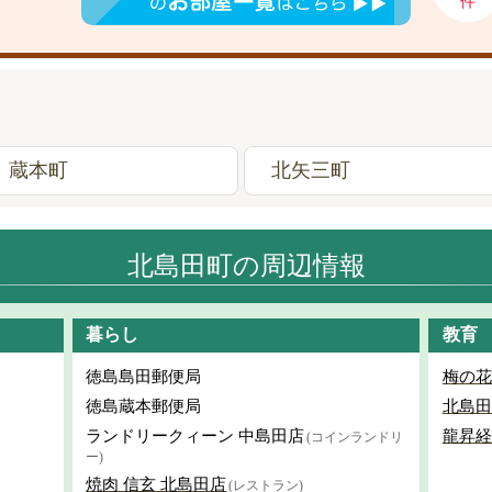
件
蔵本町
北矢三町
北島田町の周辺情報
暮らし
教育
徳島島田郵便局
梅の花
徳島蔵本郵便局
北島田
ランドリークィーン 中島田店
龍昇経
(コインランドリ
ー)
焼肉 信玄 北島田店
(レストラン)