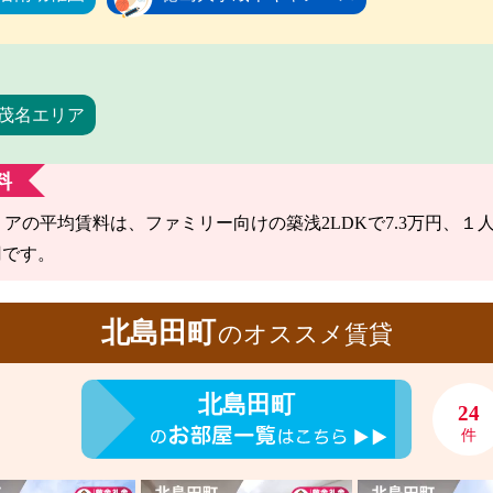
茂名エリア
料
の平均賃料は、ファミリー向けの築浅2LDKで7.3万円、１人暮
円です。
北島田町
のオススメ賃貸
北島田町
24
件