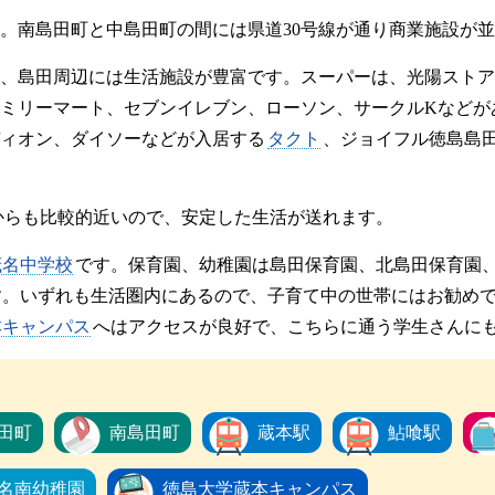
。南島田町と中島田町の間には県道30号線が通り商業施設が
、島田周辺には生活施設が豊富です。スーパーは、光陽ストア
ミリーマート、セブンイレブン、ローソン、サークルKなどが
ィオン、ダイソーなどが入居する
タクト
、ジョイフル徳島島田
からも比較的近いので、安定した生活が送れます。
茂名中学校
です。保育園、幼稚園は島田保育園、北島田保育園
す。いずれも生活圏内にあるので、子育て中の世帯にはお勧め
本キャンパス
へはアクセスが良好で、こちらに通う学生さんに
田町
南島田町
蔵本駅
鮎喰駅
名南幼稚園
徳島大学蔵本キャンパス