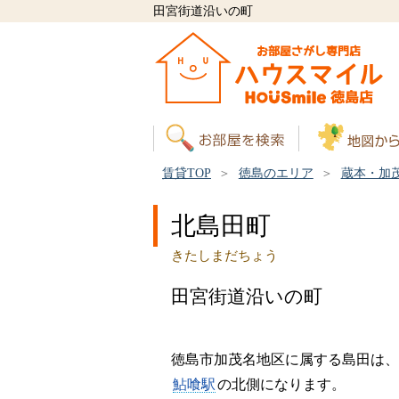
田宮街道沿いの町
賃貸TOP
徳島のエリア
蔵本・加
北島田町
きたしまだちょう
田宮街道沿いの町
徳島市加茂名地区に属する島田は、
鮎喰駅
の北側になります。