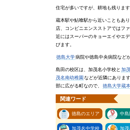
住宅が多いですが、耕地も残ります
蔵本駅や鮎喰駅から近いこともあり
店、コンビニエンスストアではファ
近にはスーパーのキョーエイやエデ
びます。
徳島大学
病院や徳島中央病院など
島田の校区は、加茂名小学校と
加
茂名南幼稚園
などが近隣にありま
部に広がる町なので、
徳島大学蔵
関連ワード
徳島のエリア
中島
加茂名中学校
加茂