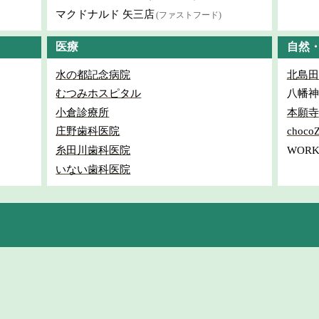
マクドナルド 矢三店
(ファストフード)
医療
自然
水の都記念病院
北島田
むつみホスピタル
八幡神
小倉診療所
本願寺
庄野歯科医院
choc
糸田川歯科医院
WORK
いない歯科医院