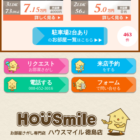
駐車場2台あり
463
件
リクエスト
来店予約
お部屋さがし
をする
電話する
フォーム
088-652-3016
で問い合せる