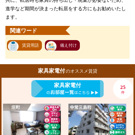
共に、転居時も家具の持ち出し・廃棄が必要ないため、
進学など期間が決まった転居をする方にもお勧めいたし
ます。
関連ワード
賃貸用語
備え付け
家具家電付
のオススメ賃貸
家具家電付
25
件