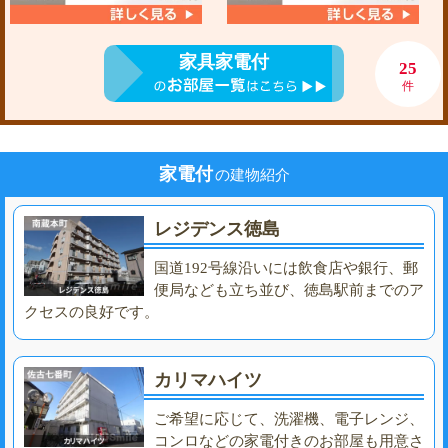
家具家電付
25
件
家電付
の建物紹介
レジデンス徳島
国道192号線沿いには飲食店や銀行、郵
便局なども立ち並び、徳島駅前までのア
クセスの良好です。
カリマハイツ
ご希望に応じて、洗濯機、電子レンジ、
コンロなどの家電付きのお部屋も用意さ