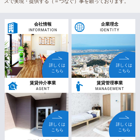
スで実現・提供する（＝つなぐ）事を願っております。
会社情報
企業理念
INFORMATION
IDENTITY
詳しくは
詳しくは
こちら
こちら
賃貸仲介事業
賃貸管理事業
AGENT
MANAGEMENT
詳しくは
詳しくは
こちら
こちら