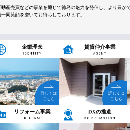
不動産売買などの事業を通じて徳島の魅力を発信し、より豊か
員一同笑顔を磨いてお待ちしております。
企業理念
賃貸仲介事業
IDENTITY
AGENT
詳しくは
詳しくは
こちら
こちら
リフォーム事業
DXの推進
REFORM
DX PROMOTION