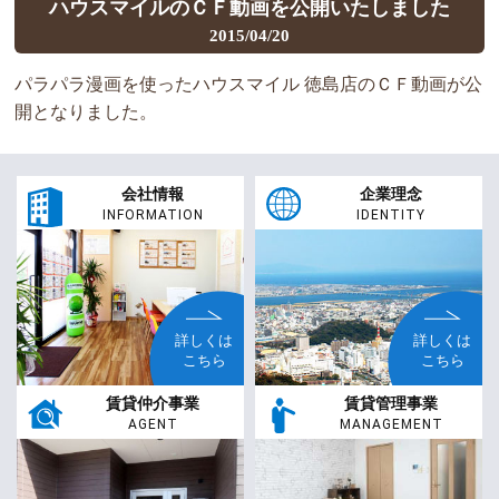
ハウスマイルのＣＦ動画を公開いたしました
2015/04/20
パラパラ漫画を使ったハウスマイル 徳島店のＣＦ動画が公
開となりました。
会社情報
企業理念
INFORMATION
IDENTITY
詳しくは
詳しくは
こちら
こちら
賃貸仲介事業
賃貸管理事業
AGENT
MANAGEMENT