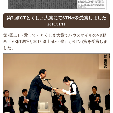
第7回ICTとくしま大賞にてSTNetを受賞しました
2018/01/11
第7回ICT（愛して）とくしま大賞でハウスマイルのVR動
画『VR阿波踊り2017 路上派360度』がSTNet賞を受賞しま
した。