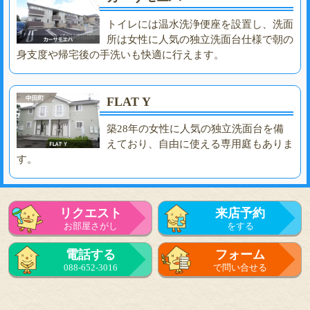
トイレには温水洗浄便座を設置し、洗面
所は女性に人気の独立洗面台仕様で朝の
身支度や帰宅後の手洗いも快適に行えます。
FLAT Y
築28年の女性に人気の独立洗面台を備
えており、自由に使える専用庭もありま
す。
リクエスト
来店予約
お部屋さがし
をする
電話する
フォーム
088-652-3016
で問い合せる