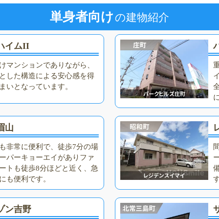
単身者向け
の建物紹介
イムII
けマンションでありながら、
とした構造による安心感を得
まいとなっています。
眉山
も非常に便利で、徒歩7分の場
ーパーキョーエイがありファ
ートも徒歩8分ほどと近く、急
にも便利です。
ゾン吉野