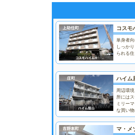
コスモハ
単身者向
しっかり
られる住
ハイム
周辺環境
所にはス
ミリーマ
な買い物
マ・メ