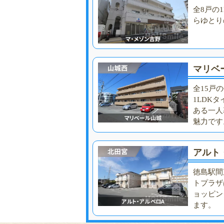
全8戸の
らゆとり
マリベ
全15戸
1LDK
ある一人
魅力です
アルト
徳島駅間
トプラザ
ョッピン
ます。