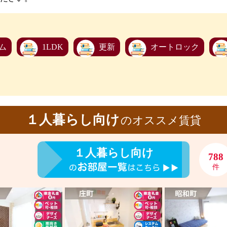
ム
1LDK
更新
オートロック
１人暮らし向け
のオススメ賃貸
１人暮らし向け
788
件