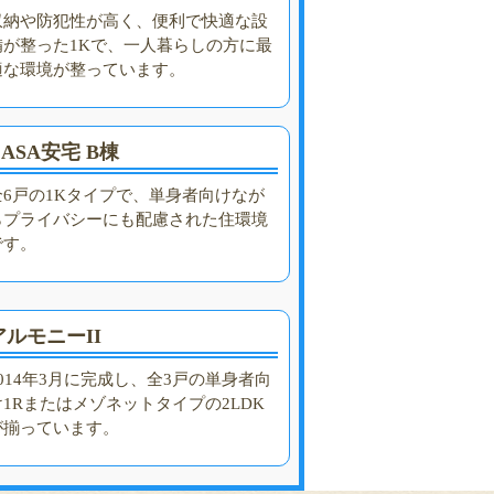
収納や防犯性が高く、便利で快適な設
備が整った1Kで、一人暮らしの方に最
適な環境が整っています。
CASA安宅 B棟
全6戸の1Kタイプで、単身者向けなが
らプライバシーにも配慮された住環境
です。
アルモニーII
2014年3月に完成し、全3戸の単身者向
け1Rまたはメゾネットタイプの2LDK
が揃っています。