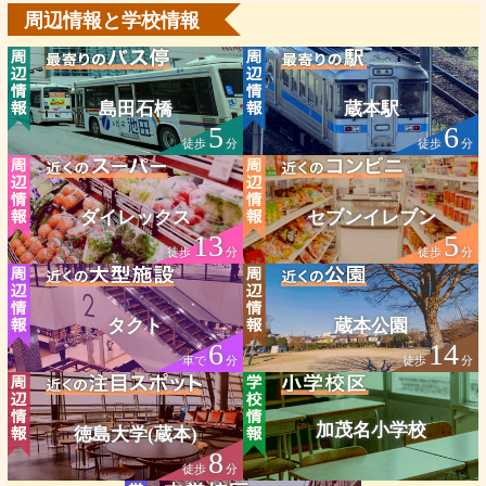
周辺情報と学校情報
島田石橋
蔵本駅
5
6
徒歩
分
徒歩
分
ダイレックス
セブンイレブン
13
5
徒歩
分
徒歩
分
タクト
蔵本公園
6
14
車で
分
徒歩
分
加茂名小学校
徳島大学(蔵本)
8
徒歩
分