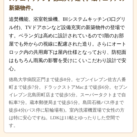
新築物件。
追焚機能、浴室乾燥機、IHシステムキッチン(3口グリ
ル付)、TVドアホンなど設備充実の新築物件の登場で
す。ベランダは高めに設計されているので1階のお部
屋でも外からの視線に配慮された造り。さらにオート
ロック内の共用廊下は屋内仕様となっており、防犯面
はもちろん雨風の影響を受けにくいこだわり設計で安
心。
徳島大学病院正門まで徒歩8分。セブンイレブン佐古八番
町まで徒歩7分。ドラックストアMacまで徒歩6分。セブン
イレブン北島田町店まで徒歩5分。スーパータクトまで自
転車7分。蔵本郵便局まで徒歩5分。島田石橋バス停まで
徒歩4分(バス停に駐輪場有)。室内洗濯機置場で女性の方
は特に安心ですね。LDKは11帖とゆったりした空間で
す。