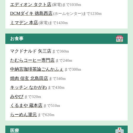
エディオン タクト店
(家電)まで1030m
DCMダイキ 徳島西店
(ホームセンター)まで1230m
ミマデン 本店
(家電)まで1430m
お食事
マクドナルド 矢三店
まで360m
たむらコーヒー専門店
まで240m
中納言珈琲茶論ごんかふぇ
まで300m
焼肉 信玄 北島田店
まで340m
キッチン なかがわ
まで430m
みやび
まで320m
くるまや 蔵本店
まで510m
らーめん瀧元
まで620m
医療