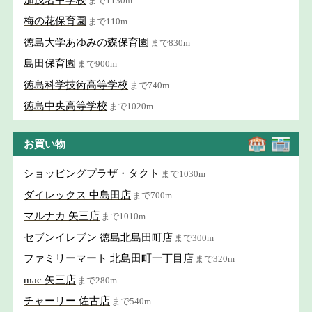
まで1130m
梅の花保育園
まで110m
徳島大学あゆみの森保育園
まで830m
島田保育園
まで900m
徳島科学技術高等学校
まで740m
徳島中央高等学校
まで1020m
お買い物
ショッピングプラザ・タクト
まで1030m
ダイレックス 中島田店
まで700m
マルナカ 矢三店
まで1010m
セブンイレブン 徳島北島田町店
まで300m
ファミリーマート 北島田町一丁目店
まで320m
mac 矢三店
まで280m
チャーリー 佐古店
まで540m