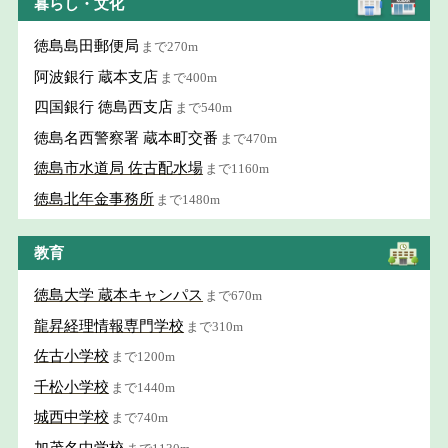
暮らし・文化
徳島島田郵便局
まで270m
阿波銀行 蔵本支店
まで400m
四国銀行 徳島西支店
まで540m
徳島名西警察署 蔵本町交番
まで470m
徳島市水道局 佐古配水場
まで1160m
徳島北年金事務所
まで1480m
教育
徳島大学 蔵本キャンパス
まで670m
龍昇経理情報専門学校
まで310m
佐古小学校
まで1200m
千松小学校
まで1440m
城西中学校
まで740m
加茂名中学校