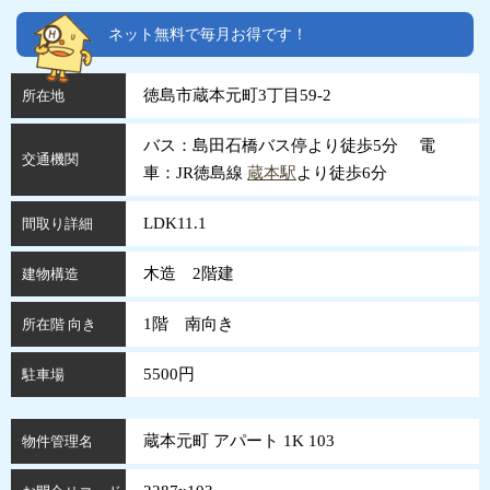
ネット無料で毎月お得です！
徳島市蔵本元町3丁目59-2
所在地
バス：島田石橋バス停より徒歩5分 電
交通機関
車：JR徳島線
蔵本駅
より徒歩6分
LDK11.1
間取り詳細
木造 2階建
建物構造
1階 南向き
所在階 向き
5500円
駐車場
蔵本元町 アパート 1K 103
物件管理名