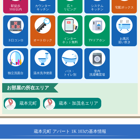
駅徒歩
カウンター
広々
システム
宅配ボックス
10分以内
キッチン
リビング
キッチン
インター
お風呂
３口コンロ
オートロック
TVドアホン
ネット無料
追い炊き
バス・
室内
独立洗面台
温水洗浄便座
トイレ別
洗濯機置場
お部屋の所在エリア
蔵本元町
蔵本・加茂名エリア
蔵本元町 アパート 1K 103の基本情報