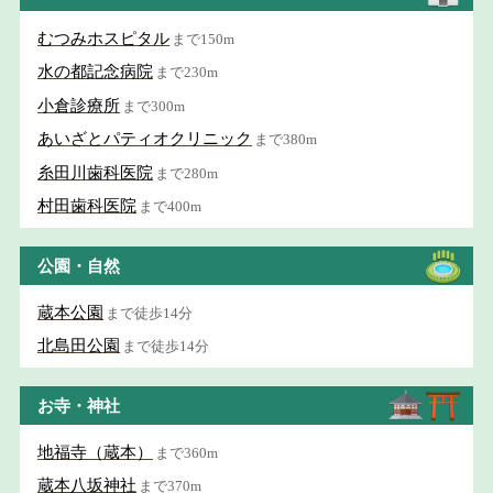
むつみホスピタル
まで150m
水の都記念病院
まで230m
小倉診療所
まで300m
あいざとパティオクリニック
まで380m
糸田川歯科医院
まで280m
村田歯科医院
まで400m
公園・自然
蔵本公園
まで徒歩14分
北島田公園
まで徒歩14分
お寺・神社
地福寺（蔵本）
まで360m
蔵本八坂神社
まで370m