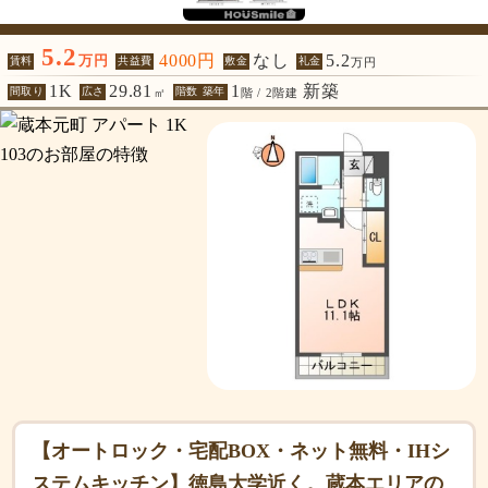
5.2
4000円
なし
5.2
万円
賃料
共益費
敷金
礼金
万円
1K
29.81
1
新築
間取り
広さ
階数 築年
㎡
階 / 2階建
【オートロック・宅配BOX・ネット無料・IHシ
ステムキッチン】徳島大学近く。蔵本エリアの