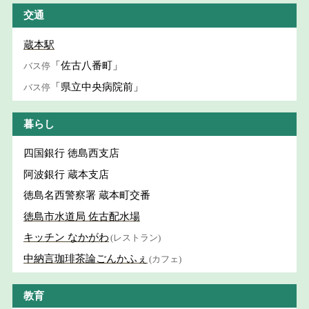
交通
蔵本駅
「佐古八番町」
バス停
「県立中央病院前」
バス停
暮らし
四国銀行 徳島西支店
阿波銀行 蔵本支店
徳島名西警察署 蔵本町交番
徳島市水道局 佐古配水場
キッチン なかがわ
(レストラン)
中納言珈琲茶論ごんかふぇ
(カフェ)
教育