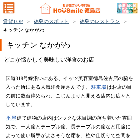
賃貸TOP
徳島のスポット
徳島のレストラン
キッチン なかがわ
キッチン なかがわ
どこか懐かしく美味しい洋食のお店
国道318号線沿いにある、イッツ美容室徳島佐古店の脇を
入った所にある人気洋食屋さんです。
駐車場
はお店の目
の前に数台停められ、こじんまりと見える店内は広々と
しています。
平屋
建て建物の店内はシックな木目調の落ち着いた雰囲
気で、一人席とテーブル席、長テーブルの席など用途に
よって使い勝手がよさそうな席を、柱や仕切りで空間を