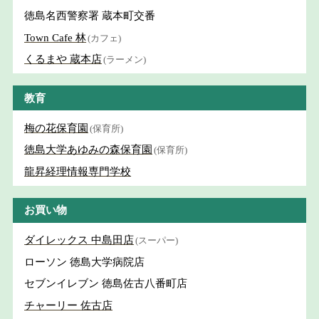
徳島名西警察署 蔵本町交番
Town Cafe 林
(カフェ)
くるまや 蔵本店
(ラーメン)
教育
梅の花保育園
(保育所)
徳島大学あゆみの森保育園
(保育所)
龍昇経理情報専門学校
お買い物
ダイレックス 中島田店
(スーパー)
ローソン 徳島大学病院店
セブンイレブン 徳島佐古八番町店
チャーリー 佐古店