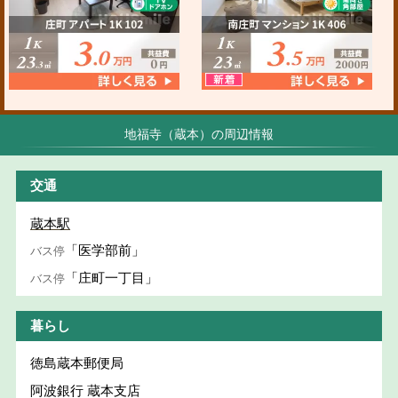
地福寺（蔵本）の周辺情報
交通
蔵本駅
「医学部前」
バス停
「庄町一丁目」
バス停
暮らし
徳島蔵本郵便局
阿波銀行 蔵本支店