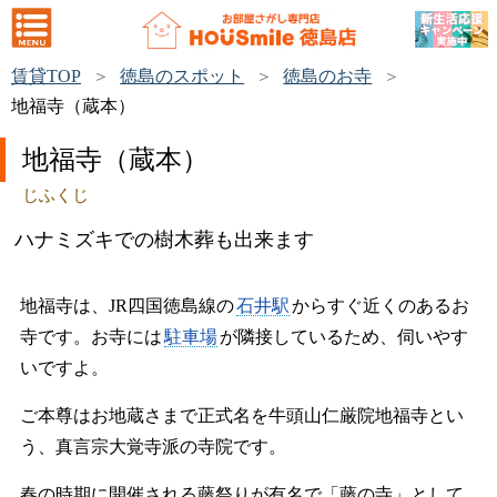
賃貸TOP
徳島のスポット
徳島のお寺
地福寺（蔵本）
地福寺（蔵本）
じふくじ
ハナミズキでの樹木葬も出来ます
地福寺は、JR四国徳島線の
石井駅
からすぐ近くのあるお
寺です。お寺には
駐車場
が隣接しているため、伺いやす
いですよ。
ご本尊はお地蔵さまで正式名を牛頭山仁厳院地福寺とい
う、真言宗大覚寺派の寺院です。
春の時期に開催される藤祭りが有名で「藤の寺」として