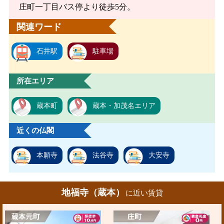
庄町一丁目バス停より徒歩5分。
関連ワード
石井駅
駐車場
所在エリア
蔵本町
蔵本・加茂名エリア
近くの仏閣
本願寺
法谷寺
大安寺
地福寺（蔵本）
に近い賃貸