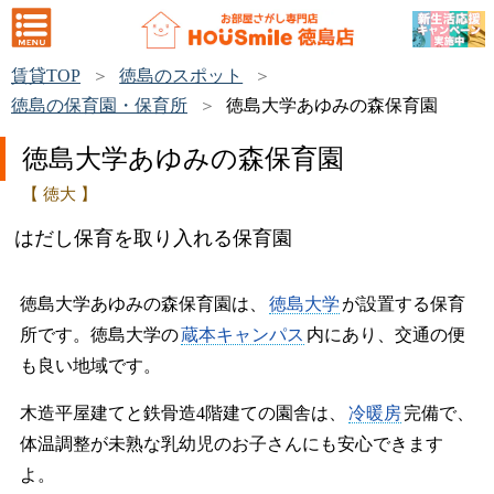
賃貸TOP
徳島のスポット
徳島の保育園・保育所
徳島大学あゆみの森保育園
徳島大学あゆみの森保育園
【 徳大 】
はだし保育を取り入れる保育園
徳島大学あゆみの森保育園は、
徳島大学
が設置する保育
所です。徳島大学の
蔵本キャンパス
内にあり、交通の便
も良い地域です。
木造平屋建てと鉄骨造4階建ての園舎は、
冷暖房
完備で、
体温調整が未熟な乳幼児のお子さんにも安心できます
よ。