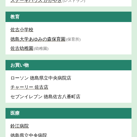
ステーキハウス かがやき
(レストラン)
教育
佐古小学校
徳島大学あゆみの森保育園
(保育所)
佐古幼稚園
(幼稚園)
お買い物
ローソン 徳島県立中央病院店
チャーリー 佐古店
セブンイレブン 徳島佐古八番町店
医療
鈴江病院
徳島県立中央病院