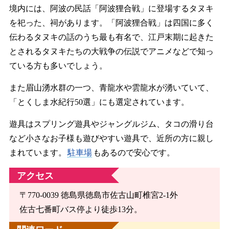
境内には、阿波の民話「阿波狸合戦」に登場するタヌキ
を祀った、祠があります。「阿波狸合戦」は四国に多く
伝わるタヌキの話のうち最も有名で、江戸末期に起きた
とされるタヌキたちの大戦争の伝説でアニメなどで知っ
ている方も多いでしょう。
また眉山湧水群の一つ、青龍水や雲龍水が湧いていて、
「とくしま水紀行50選」にも選定されています。
遊具はスプリング遊具やジャングルジム、タコの滑り台
など小さなお子様も遊びやすい遊具で、近所の方に親し
まれています。
駐車場
もあるので安心です。
アクセス
〒770-0039 徳島県徳島市佐古山町椎宮2-1外
佐古七番町バス停より徒歩13分。