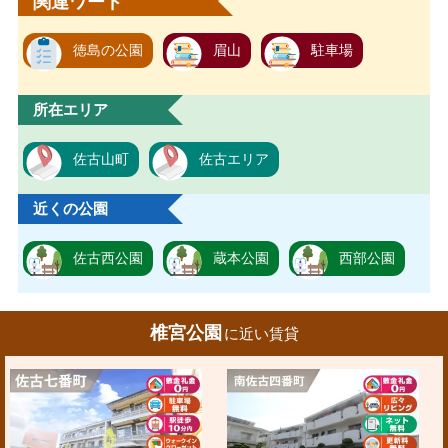
関連ワード
徳島の公園
眉山
駐車場
所在エリア
佐古山町
佐古エリア
近くの公園
佐古西公園
蔵本公園
西部公園
椎宮公園
に近い賃貸