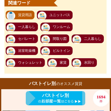
関連ワード
賃貸用語
ユニットバス
一人暮らし
ワンルーム
セパレート
間取り図
二人暮らし
浴室乾燥機
ビルトイン
ウォシュレット
家賃
水回り
バストイレ別
のオススメ賃貸
バストイレ別
1694
件