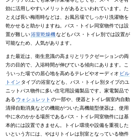
効に活用しやすいメリットがあるといわれています。た
とえば長い梅雨時などは、お風呂場でしっかり洗濯物を
乾かせると助かりますね。バス・トイレ同室物件では設
置が難しい
浴室乾燥機
などもバス・トイレ別では設置が
可能なため、人気があります。
また最近は、衛生意識の高まりとリラクゼーションの両
方の目的で、入浴時間が伸びている傾向にあります。こ
ういった場での居心地を高めるテレビやオーディオ
ビル
トイン
タイプの浴室なども、バス・トイレ別タイプのユ
ニットバス物件に多い住宅用設備製品です。家電製品で
ある
ウォシュレット
の一部や、便器とトイレ個室内自動
清掃自動消臭などの機能がついた高機能型便器は、使用
中に水のかかる場所であるバス・トイレ同室物件には基
本的には設置できません。トイレ環境や設備を重視した
いという方には、やはりトイレは別室となっている物件