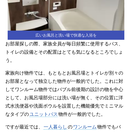
広いお風呂と洗い場で快適な入浴を
お部屋探しの際、家族全員が毎日頻繁に使用するバス、
トイレの設備とその配置はとても気になるところでしょ
う。
家族向け物件では、もともとお風呂場とトイレが別々の
お部屋となって独立した物件が一般的でした。これに対
してワンルーム物件ではバブル前後期の設計の物を中心
として、お風呂場部分には洗い場が無く、その位置に洋
式水洗便器や洗面ボウルを設置した機能優先でミニマル
なタイプの
ユニットバス
物件が一般的でした。
ですが最近では、
一人暮らし
の
ワンルーム
物件でもバ