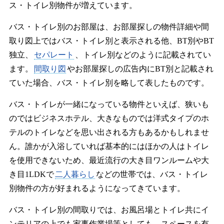
ス・トイレ別物件が増えています。
バス・トイレ別のお部屋は、お部屋探しの物件詳細や間
取り図上ではバス・トイレ別と表示される他、BT別やBT
独立、
セパレート
、トイレ別などのように記載されてい
ます。
間取り図
やお部屋探しの広告内にBT別と記載され
ていた場合、バス・トイレ別を略して表したものです。
バス・トイレが一緒になっている物件といえば、狭いも
のではビジネスホテル、大きなものでは洋式タイプのホ
テルのトイレなどを思い出される方もあるかもしれませ
ん。誰かが入浴していれば基本的にはほかの人はトイレ
を使用できないため、最近流行の大き目ワンルームや大
き目1LDKで
二人暮らし
などの世帯では、バス・トイレ
別物件の方が好まれるようになってきています。
バス・トイレ別の間取りでは、お風呂場とトイレ共にイ
ンテリアの上でも家事作業場等としても、スペースを有