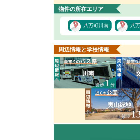
物件の所在エリア
八万町川南
八
周辺情報と学校情報
川南
1
徒歩
分
夷山緑地
1
徒歩