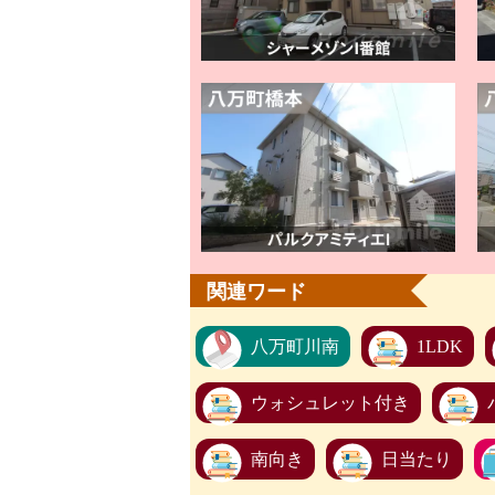
関連ワード
八万町川南
1LDK
ウォシュレット付き
南向き
日当たり