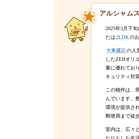
アルシャムス
2025年3月
たは
2LDK
の
大東建託
の人
したZEHオリ
量に優れてお
キュリティ対
この物件は、県
んでいます。
環境が提供さ
郵便局まで徒
室内は、広々と
たりとした生活