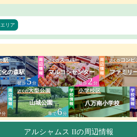
万エリア
文化の森駅
マルヨシセンター
ファミリ
5
2
徒歩
分
徒歩
分
山城公園
八万南小学校
3
6
分
車で
分
アルシャムス IIの周辺情報