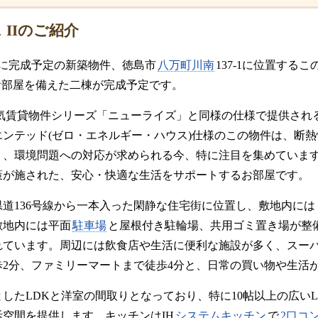
 IIのご紹介
下旬に完成予定の新築物件、徳島市
八万町川南
137-1に位置する
お部屋を備えた二棟が完成予定です。
気賃貸物件シリーズ「ニューライズ」と同様の仕様で提供され
エンテッド(ゼロ・エネルギー・ハウス)仕様のこの物件は、断
り、環境問題への対応が求められる今、特に注目を集めていま
策が施された、安心・快適な生活をサポートするお部屋です。
道136号線から一本入った閑静な住宅街に位置し、敷地内には
敷地内には平面
駐車場
と屋根付き駐輪場、共用ゴミ置き場が整
れています。周辺には飲食店や生活に便利な施設が多く、スー
歩2分、ファミリーマートまで徒歩4分と、日常の買い物や生活
したLDKと洋室の間取りとなっており、特に10帖以上の広い
空間を提供します。キッチンはIH
システムキッチン
で
2口コ