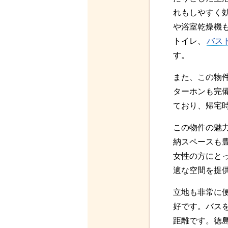
れもしやすく
や浴室乾燥機
トイレ、
バス
す。
また、この物
ターホンも完
ており、帰宅
この物件の魅
納スペースも
女性の方にと
適な空間を提
立地も非常に
好です。バスを
距離です。徳