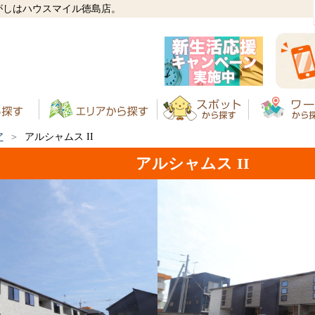
さがしはハウスマイル徳島店。
ア
アルシャムス II
アルシャムス II