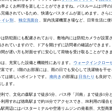
効率よくお料理を楽しむことができますね。バスルームは1坪の
も完備されているため、快適なバスタイムが楽しめます。さら
トイレ別
、
独立洗面台
、室内洗濯機置き場など、日常生活に便
件は防犯面にも配慮されており、敷地内には防犯カメラが設置
備されていますので、ドアを開けずに訪問者の確認ができます
時間が遅い方も対面せずに安心して荷物を受け取ることができ
力は、充実した設備と機能性にあります。
ウォークインクロー
豊富です。1階のお部屋には、雨の日でも安心して洗濯物を干せ
っては嬉しいポイントです。
南向き
の部屋は
日当たり
も良好で
供します。
便利で、文化の森駅まで徒歩5分、バス停「川南」まで徒歩1分
利用すれば徳島駅まで約16分でアクセスでき、JR利用の場合
島駅周辺にはバスターミナルや空港リムジンの発着所、大型商