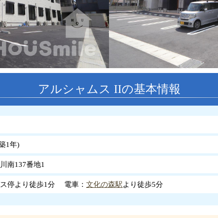
アルシャムス IIの基本情報
築
1
年
)
川南137番地1
ス停より徒歩1分 電車：
文化の森駅
より徒歩5分