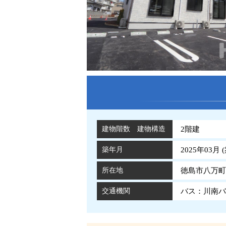
建物階数 建物構造
2階建
築年月
2025年03月 (
所在地
徳島市八万町
交通機関
バス：川南バ