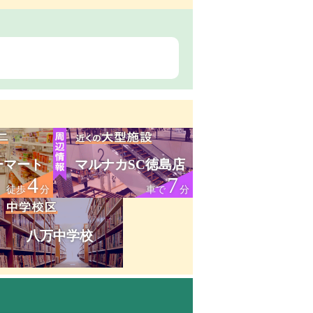
ーマート
マルナカSC徳島店
4
7
徒歩
分
車で
分
八万中学校