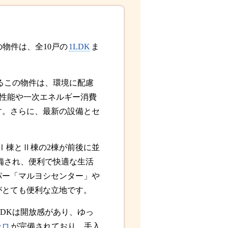
この物件は、全10戸の
1LDK
ま
るこの物件は、環境に配慮
熱性能や一次エネルギー消費
す。さらに、最新の設備とセ
Ⅰ棟とⅡ棟の2棟が前後に並
備され、便利で快適な生活
パー「マルヨシセンター」や
がとても便利な立地です。
LDKは開放感があり、ゆっ
ンロ
が完備されており、手入