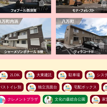
2LDK
大東建託
駐車場
シス
バストイレ別
独立洗面台
宅配ボックス
クレメントプラザ
文化の森総合公園
家