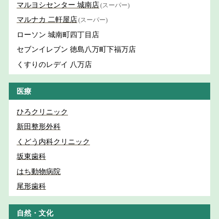
マルヨシセンター 城南店
(スーパー)
マルナカ 二軒屋店
(スーパー)
ローソン 城南町四丁目店
セブンイレブン 徳島八万町下福万店
くすりのレデイ 八万店
医療
ひろクリニック
新田整形外科
くどう内科クリニック
坂東歯科
はち動物病院
尾形歯科
自然・文化