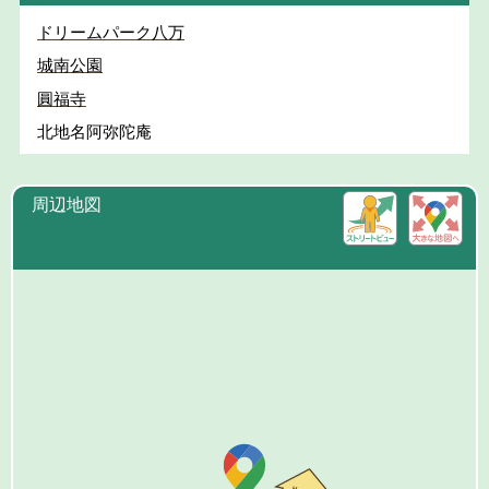
ドリームパーク八万
城南公園
圓福寺
北地名阿弥陀庵
周辺地図