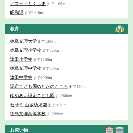
アスティとくしま
まで1100m
昭和湯
まで1410m
教育
徳島文理大学
まで1280m
徳島文理小学校
まで750m
津田小学校
まで1160m
徳島文理中学校
まで990m
津田中学校
まで1200m
認定こども園めだかのこころ
まで430m
ゆめあい認定こども園
まで880m
セサミ 山城幼児園
まで1050m
徳島文理高等学校
まで990m
お買い物