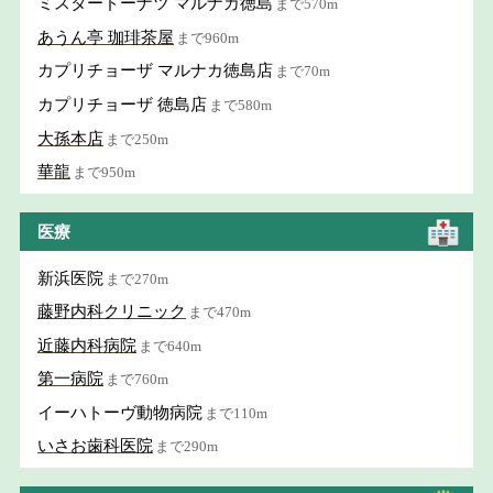
ミスタードーナツ マルナカ徳島
まで570m
あうん亭 珈琲茶屋
まで960m
カプリチョーザ マルナカ徳島店
まで70m
カプリチョーザ 徳島店
まで580m
大孫本店
まで250m
華龍
まで950m
医療
新浜医院
まで270m
藤野内科クリニック
まで470m
近藤内科病院
まで640m
第一病院
まで760m
イーハトーヴ動物病院
まで110m
いさお歯科医院
まで290m