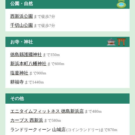
公園・自然
西新浜公園
まで徒歩7分
千切山公園
まで徒歩7分
お寺・神社
徳島縣護國神社
まで350m
新浜本町八幡神社
まで600m
塩釜神社
まで900m
耕福寺
まで1440m
その他
エニタイムフィットネス 徳島新浜店
まで480m
カーブス 西新浜
まで580m
ランドリークィーン 山城店
(コインランドリー)まで870m