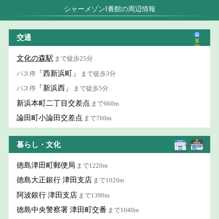
シャーメゾンI番館の周辺情報
交通
文化の森駅
まで徒歩25分
「西新浜町」
バス停
まで徒歩3分
「新浜西」
バス停
まで徒歩5分
新浜本町二丁目交差点
まで660m
論田町小論田交差点
まで760m
暮らし・文化
徳島津田町郵便局
まで1220m
徳島大正銀行 津田支店
まで1020m
阿波銀行 津田支店
まで1390m
徳島中央警察署 津田町交番
まで1040m