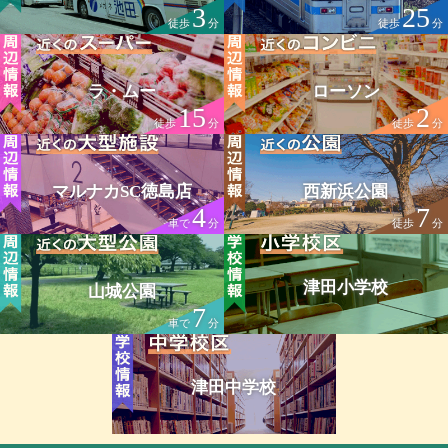
3
25
徒歩
分
徒歩
分
ラ・ムー
ローソン
15
2
徒歩
分
徒歩
分
マルナカSC徳島店
西新浜公園
4
7
車で
分
徒歩
分
津田小学校
山城公園
7
車で
分
津田中学校