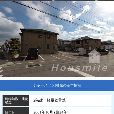
シャーメゾンI番館の基本情報
建物階数 建物
2階建 軽量鉄骨造
構造
2001年10月 (
築
24
年
)
築年月