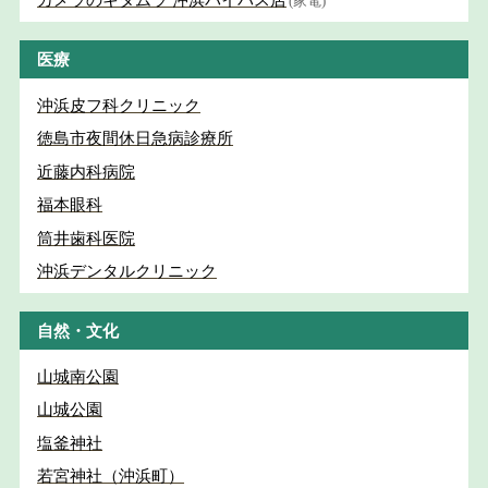
カメラのキタムラ 沖浜バイパス店
(家電)
医療
沖浜皮フ科クリニック
徳島市夜間休日急病診療所
近藤内科病院
福本眼科
筒井歯科医院
沖浜デンタルクリニック
自然・文化
山城南公園
山城公園
塩釜神社
若宮神社（沖浜町）