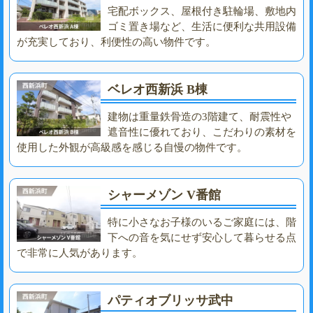
宅配ボックス、屋根付き駐輪場、敷地内
ゴミ置き場など、生活に便利な共用設備
が充実しており、利便性の高い物件です。
ベレオ西新浜 B棟
建物は重量鉄骨造の3階建て、耐震性や
遮音性に優れており、こだわりの素材を
使用した外観が高級感を感じる自慢の物件です。
シャーメゾン V番館
特に小さなお子様のいるご家庭には、階
下への音を気にせず安心して暮らせる点
で非常に人気があります。
パティオブリッサ武中