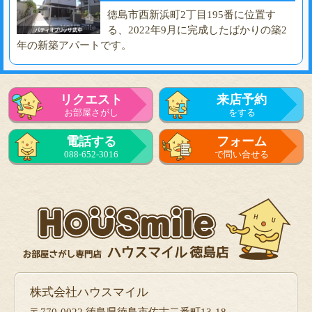
徳島市西新浜町2丁目195番に位置す
る、2022年9月に完成したばかりの築2
年の新築アパートです。
リクエスト
来店予約
お部屋さがし
をする
電話する
フォーム
088-652-3016
で問い合せる
株式会社ハウスマイル
〒770-0022 徳島県徳島市佐古二番町13-18