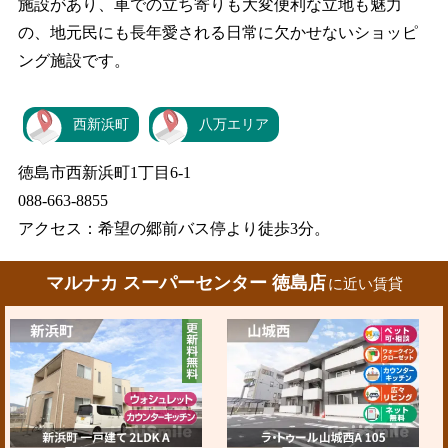
施設があり、車での立ち寄りも大変便利な立地も魅力
の、地元民にも長年愛される日常に欠かせないショッピ
ング施設です。
西新浜町
八万エリア
徳島市西新浜町1丁目6-1
088-663-8855
アクセス：希望の郷前バス停より徒歩3分。
マルナカ スーパーセンター 徳島店
に近い賃貸