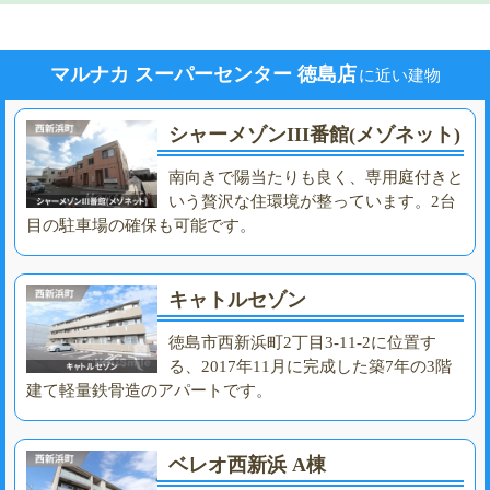
マルナカ スーパーセンター 徳島店
に近い建物
シャーメゾンIII番館(メゾネット)
南向きで陽当たりも良く、専用庭付きと
いう贅沢な住環境が整っています。2台
目の駐車場の確保も可能です。
キャトルセゾン
徳島市西新浜町2丁目3-11-2に位置す
る、2017年11月に完成した築7年の3階
建て軽量鉄骨造のアパートです。
ベレオ西新浜 A棟