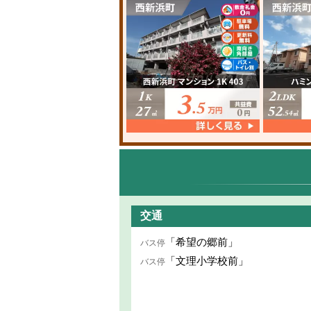
交通
「希望の郷前」
バス停
「文理小学校前」
バス停