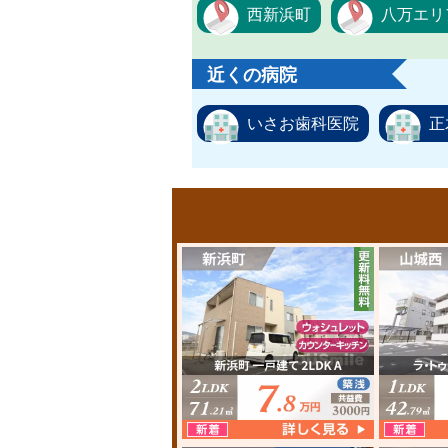
西新浜町
八万エリ
近くの病院
いさお歯科医院
正