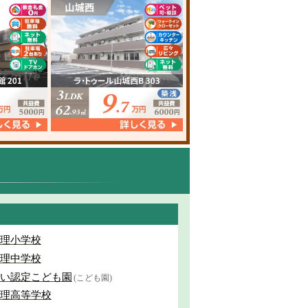
理小学校
理中学校
い認定こども園
(こども園)
理高等学校