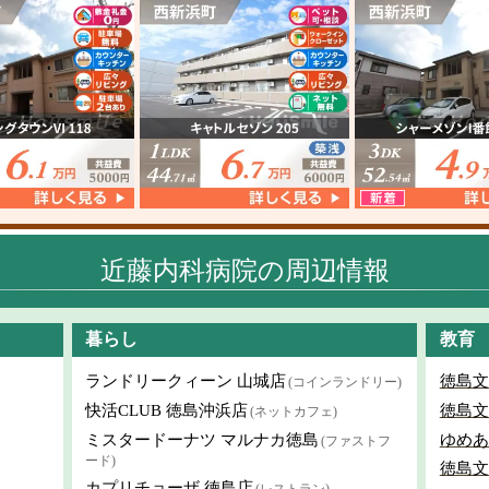
近藤内科病院の周辺情報
暮らし
教育
ランドリークィーン 山城店
徳島文
(コインランドリー)
快活CLUB 徳島沖浜店
徳島文
(ネットカフェ)
ミスタードーナツ マルナカ徳島
ゆめあ
(ファストフ
ード)
徳島文
カプリチョーザ 徳島店