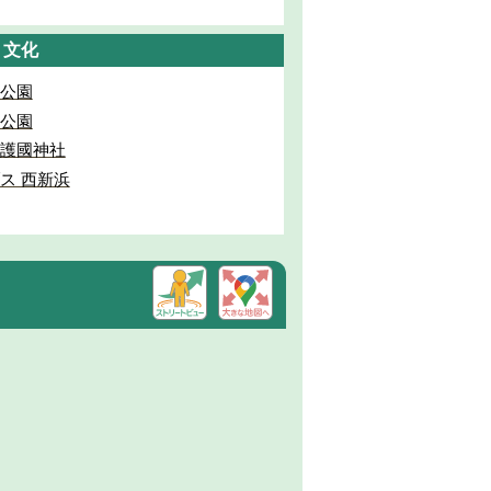
・文化
公園
公園
護國神社
ス 西新浜