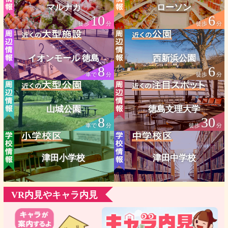
マルナカ
ローソン
10
6
徒歩
分
徒歩
分
イオンモール 徳島
西新浜公園
8
6
車で
分
徒歩
分
山城公園
徳島文理大学
8
30
車で
分
徒歩
分
津田小学校
津田中学校
VR内見やキャラ内見