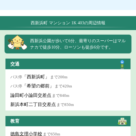
西新浜町 マンション 1K 403の周辺情報
西新浜公園が歩いて6分、最寄りのスーパーはマル
ナカで徒歩10分、ローソンも徒歩6分です。
交通
「西新浜町」
バス停
まで200m
「希望の郷前」
バス停
まで420m
論田町小論田交差点
まで840m
新浜本町二丁目交差点
まで850m
教育
徳島文理小学校
まで650m