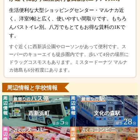
生活便利な大型ショッピングセンター・マルナカ近
く。洋室9帖と広く、使いやすい間取りです。もちろ
んバストイレ別。八万でもとてもお得な賃料の1Kで
す。
すぐ近くに西新浜公園やローソンがあって便利です。ス
ーパーのキョーエイも徒歩圏内です。歩いて4分の場所に
ドラッグコスモスもあります。ミスタードーナツ マルナ
カ徳島も6分程度にあります。
周辺情報と学校情報
西新浜町
文化の森駅
5
28
徒歩
分
徒歩
分