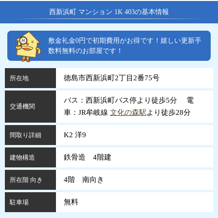
西新浜町 マンション 1K 403の基本情報
敷金礼金0円で初期費用がお得です！嬉しい更新手
数料無料のお部屋です！
徳島市西新浜町2丁目2番75号
所在地
バス：西新浜町バス停より徒歩5分 電
交通機関
車：JR牟岐線
文化の森駅
より徒歩28分
K2 洋9
間取り詳細
鉄骨造 4階建
建物構造
4階 南向き
所在階 向き
無料
駐車場