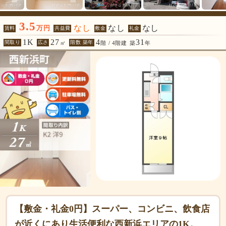
3.5
なし
なし
なし
万円
賃料
共益費
敷金
礼金
1K
27
4
31
間取り
広さ
階数 築年
㎡
階 / 4階建
築
年
【敷金・礼金0円】スーパー、コンビニ、飲食店
が近くにあり生活便利な西新浜エリアの1K。