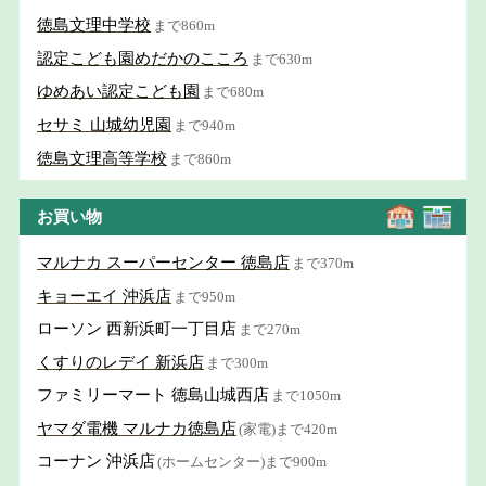
徳島文理中学校
まで860m
認定こども園めだかのこころ
まで630m
ゆめあい認定こども園
まで680m
セサミ 山城幼児園
まで940m
徳島文理高等学校
まで860m
お買い物
マルナカ スーパーセンター 徳島店
まで370m
キョーエイ 沖浜店
まで950m
ローソン 西新浜町一丁目店
まで270m
くすりのレデイ 新浜店
まで300m
ファミリーマート 徳島山城西店
まで1050m
ヤマダ電機 マルナカ徳島店
(家電)まで420m
コーナン 沖浜店
(ホームセンター)まで900m