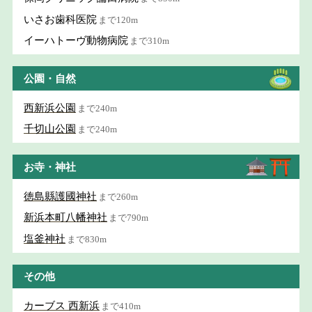
いさお歯科医院
まで120m
イーハトーヴ動物病院
まで310m
公園・自然
西新浜公園
まで240m
千切山公園
まで240m
お寺・神社
徳島縣護國神社
まで260m
新浜本町八幡神社
まで790m
塩釜神社
まで830m
その他
カーブス 西新浜
まで410m