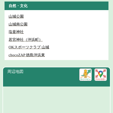
自然・文化
山城公園
山城南公園
塩釜神社
若宮神社（沖浜町）
OKスポーツクラブ 山城
chocoZAP 徳島沖浜東
周辺地図