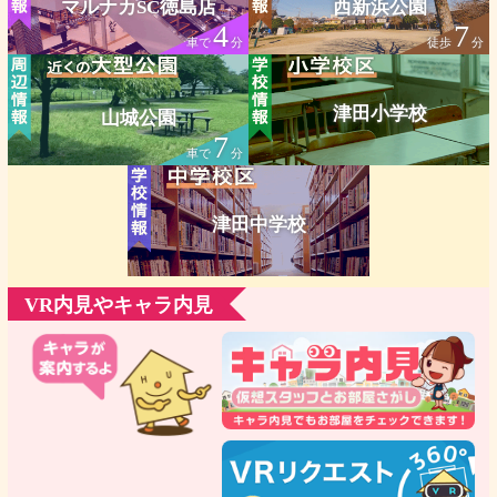
マルナカSC徳島店
西新浜公園
4
7
車で
分
徒歩
分
津田小学校
山城公園
7
車で
分
津田中学校
VR内見やキャラ内見