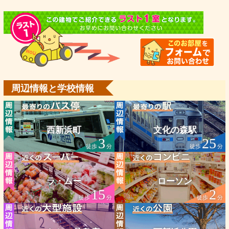
周辺情報と学校情報
西新浜町
文化の森駅
3
25
徒歩
分
徒歩
分
ラ・ムー
ローソン
15
2
徒歩
分
徒歩
分