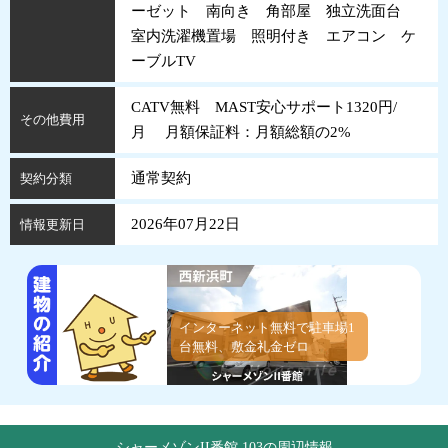
ーゼット 南向き 角部屋 独立洗面台
室内洗濯機置場 照明付き エアコン ケ
ーブルTV
CATV無料 MAST安心サポート1320円/
その他費用
月 月額保証料：月額総額の2%
通常契約
契約分類
2026年07月22日
情報更新日
インターネット無料で駐車場1
台無料、敷金礼金ゼロ
シャーメゾンII番館 103の周辺情報