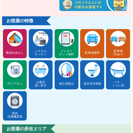
お部屋の特徴
システム
インター
駐車場
敷金礼金なし
駐車場無料
キッチン
ネット無料
2台あり
お風呂
バス・
TVドアホン
独立洗面台
温水洗浄便座
追い炊き
トイレ別
室内
洗濯機置場
お部屋の所在エリア