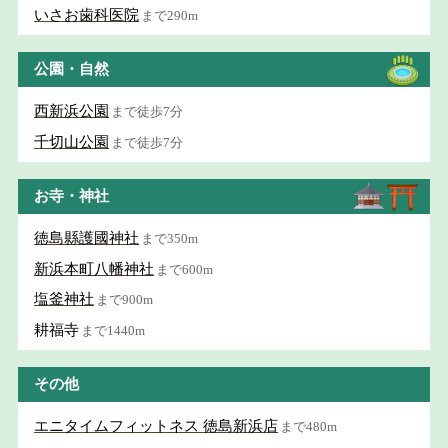
いさお歯科医院
まで290m
公園・自然
西新浜公園
まで徒歩7分
千切山公園
まで徒歩7分
お寺・神社
徳島縣護國神社
まで350m
新浜本町八幡神社
まで600m
塩釜神社
まで900m
耕福寺
まで1440m
その他
エニタイムフィットネス 徳島新浜店
まで480m