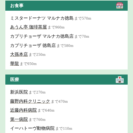
お食事
ミスタードーナツ マルナカ徳島
まで570m
あうん亭 珈琲茶屋
まで960m
カプリチョーザ マルナカ徳島店
まで70m
カプリチョーザ 徳島店
まで580m
大孫本店
まで250m
華龍
まで950m
医療
新浜医院
まで270m
藤野内科クリニック
まで470m
近藤内科病院
まで640m
第一病院
まで760m
イーハトーヴ動物病院
まで110m