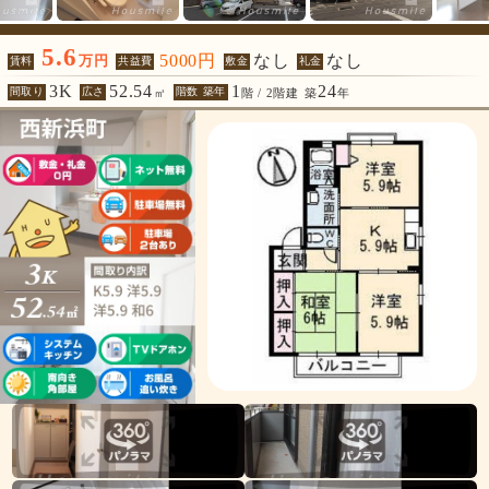
5.6
5000円
なし
なし
万円
賃料
共益費
敷金
礼金
3K
52.54
1
24
間取り
広さ
階数 築年
㎡
階 / 2階建
築
年