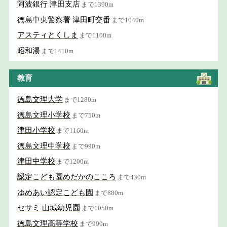
阿波銀行 津田支店
まで1390m
徳島中央警察署 津田町交番
まで1040m
アスティとくしま
まで1100m
昭和湯
まで1410m
教育
徳島文理大学
まで1280m
徳島文理小学校
まで750m
津田小学校
まで1160m
徳島文理中学校
まで990m
津田中学校
まで1200m
認定こども園めだかのこころ
まで430m
ゆめあい認定こども園
まで880m
セサミ 山城幼児園
まで1050m
徳島文理高等学校
まで990m