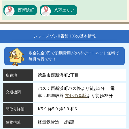
西新浜町
八万エリア
シャーメゾンII番館 103の基本情報
敷金礼金0円で初期費用がお得です！ネット無料で
毎月お得です！
徳島市西新浜町2丁目
所在地
バス：西新浜町バス停より徒歩3分 電
交通機関
車：JR牟岐線
文化の森駅
より徒歩25分
K5.9 洋5.9 洋5.9 和6
間取り詳細
軽量鉄骨造 2階建
建物構造