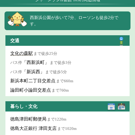
西新浜公園が歩いて7分、ローソンも徒歩2分で
す。
交通
文化の森駅
まで徒歩25分
「西新浜町」
バス停
まで徒歩3分
「新浜西」
バス停
まで徒歩5分
新浜本町二丁目交差点
まで660m
論田町小論田交差点
まで760m
暮らし・文化
徳島津田町郵便局
まで1220m
徳島大正銀行 津田支店
まで1020m