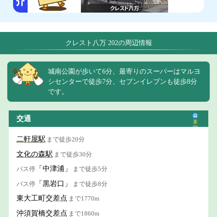
クレスト八万 202の周辺情報
城南公園が歩いて6分、最寄りのスーパーはマルヨ
シセンターで徒歩7分、セブンイレブンも徒歩8分
です。
交通
二軒屋駅
まで徒歩20分
文化の森駅
まで徒歩30分
「中津浦」
バス停
まで徒歩5分
「黒岩口」
バス停
まで徒歩8分
東大工町交差点
まで1770m
沖須賀橋交差点
まで1860m