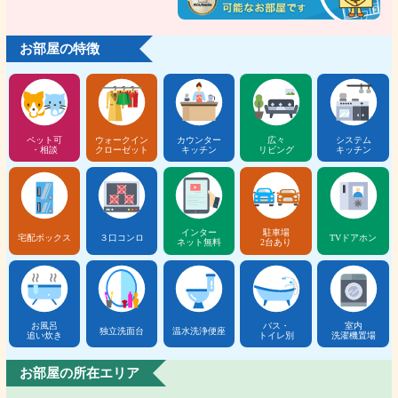
お部屋の特徴
ペット可
ウォークイン
カウンター
広々
システム
・相談
クローゼット
キッチン
リビング
キッチン
インター
駐車場
宅配ボックス
３口コンロ
TVドアホン
ネット無料
2台あり
お風呂
バス・
室内
独立洗面台
温水洗浄便座
追い炊き
トイレ別
洗濯機置場
お部屋の所在エリア