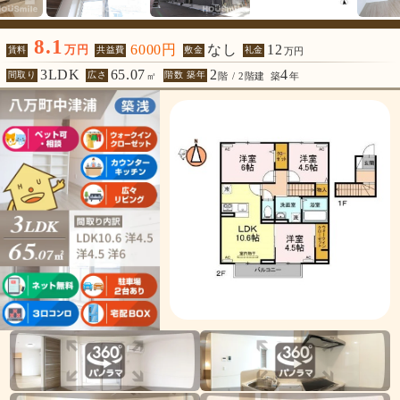
8.1
6000円
なし
12
万円
賃料
共益費
敷金
礼金
万円
3LDK
65.07
2
4
間取り
広さ
階数 築年
㎡
階 / 2階建
築
年