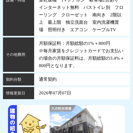
室乾燥機 TVドアホン 駐車場2台あり
設備・特徴
インターネット無料 バストイレ別 フロ
ーリング クローゼット 南向き 2階以
上 最上階 独立洗面台 室内洗濯機置
場 照明付き エアコン ケーブルTV
月額保証料：月額総額の1%＋800円
※毎月家賃をクレジットカードでお支払い
その他費用
の場合の月額保証料は、月額総額の3.4%＋
800円となります。
通常契約
契約分類
2026年07月07日
情報更新日