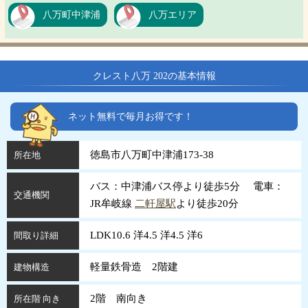
八万町中津浦
八万エリア
クレスト八万 202の基本情報
ネット無料で毎月お得です！
徳島市八万町中津浦173-38
所在地
バス：中津浦バス停より徒歩5分 電車：
交通機関
JR牟岐線
二軒屋駅
より徒歩20分
LDK10.6 洋4.5 洋4.5 洋6
間取り詳細
軽量鉄骨造 2階建
建物構造
2階 南向き
所在階 向き