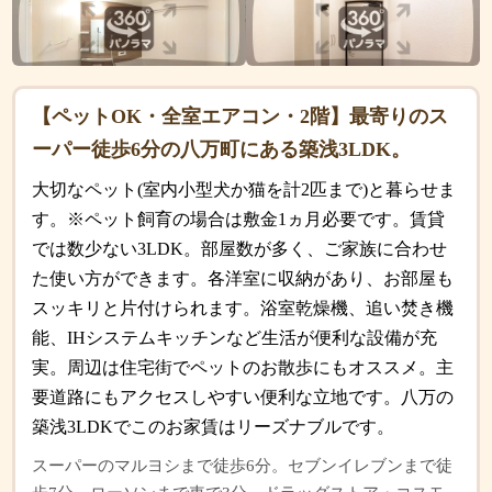
【ペットOK・全室エアコン・2階】最寄りのス
ーパー徒歩6分の八万町にある築浅3LDK。
大切なペット(室内小型犬か猫を計2匹まで)と暮らせま
す。※ペット飼育の場合は敷金1ヵ月必要です。賃貸
では数少ない3LDK。部屋数が多く、ご家族に合わせ
た使い方ができます。各洋室に収納があり、お部屋も
スッキリと片付けられます。浴室乾燥機、追い焚き機
能、IHシステムキッチンなど生活が便利な設備が充
実。周辺は住宅街でペットのお散歩にもオススメ。主
要道路にもアクセスしやすい便利な立地です。八万の
築浅3LDKでこのお家賃はリーズナブルです。
スーパーのマルヨシまで徒歩6分。セブンイレブンまで徒