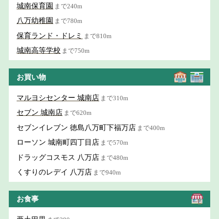
城南保育園
まで240m
八万幼稚園
まで780m
保育ランド・ドレミ
まで810m
城南高等学校
まで750m
お買い物
マルヨシセンター 城南店
まで310m
セブン 城南店
まで620m
セブンイレブン 徳島八万町下福万店
まで400m
ローソン 城南町四丁目店
まで570m
ドラッグコスモス 八万店
まで480m
くすりのレデイ 八万店
まで940m
お食事