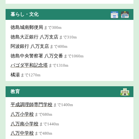
暮らし・文化
徳島城南郵便局
まで300m
徳島大正銀行 八万支店
まで310m
阿波銀行 八万支店
まで400m
徳島中央警察署 八万交番
まで1060m
パゴダ平和記念塔
まで1310m
橘湯
まで1270m
教育
平成調理師専門学校
まで1400m
八万小学校
まで680m
八万南小学校
まで1440m
八万中学校
まで480m