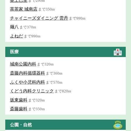
亜土巴里
まで290m
茶茶家 城南店
まで350m
チャイニーズダイニング 雲丹
まで990m
麺八
まで370m
よねだ
まで990m
医療
城南公園内科
まで320m
斎藤内科循環器科
まで360m
ふくや小児科内科
まで570m
くどう内科クリニック
まで820m
坂東歯科
まで320m
斎藤歯科
まで350m
公園・自然