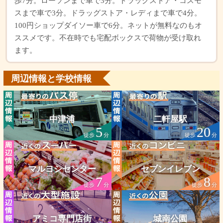
歩7分。ローソンまで車で3分。ドラッグストア・コスモ
スまで車で3分。ドラッグストア・レディまで車で4分。
100円ショップダイソー車で6分。ネットが無料なのもオ
ススメです。不在時でも宅配ボックスで荷物が受け取れ
ます。
周辺情報と学校情報
中津浦
二軒屋駅
5
20
徒歩
分
徒歩
分
マルヨシセンター
セブンイレブン
7
8
徒歩
分
徒歩
分
アミコ専門店街
城南公園