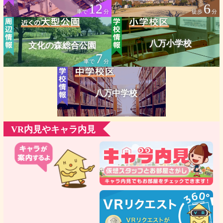
12
6
車で
分
徒歩
分
八万小学校
文化の森総合公園
7
車で
分
八万中学校
VR内見やキャラ内見