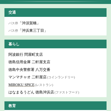
交通
「沖須賀橋」
バス停
「沖浜東三丁目」
バス停
暮らし
阿波銀行 問屋町支店
徳島信用金庫 二軒屋支店
徳島中央警察署 八万交番
マンマチャオ 二軒屋店
(コインランドリー)
MIROKU SPICE
(レストラン)
はなまるうどん 徳島沖浜店
(ファストフード)
教育