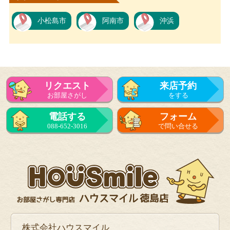
小松島市
阿南市
沖浜
リクエスト
来店予約
お部屋さがし
をする
電話する
フォーム
088-652-3016
で問い合せる
株式会社ハウスマイル