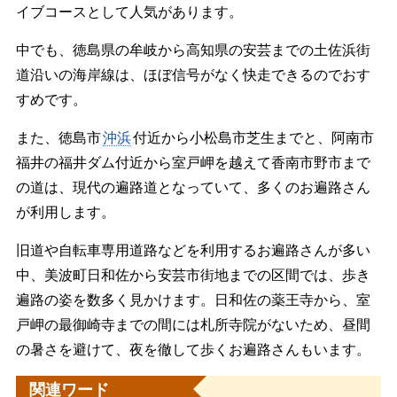
イブコースとして人気があります。
中でも、徳島県の牟岐から高知県の安芸までの土佐浜街
道沿いの海岸線は、ほぼ信号がなく快走できるのでおす
すめです。
また、徳島市
沖浜
付近から小松島市芝生までと、阿南市
福井の福井ダム付近から室戸岬を越えて香南市野市まで
の道は、現代の遍路道となっていて、多くのお遍路さん
が利用します。
旧道や自転車専用道路などを利用するお遍路さんが多い
中、美波町日和佐から安芸市街地までの区間では、歩き
遍路の姿を数多く見かけます。日和佐の薬王寺から、室
戸岬の最御崎寺までの間には札所寺院がないため、昼間
の暑さを避けて、夜を徹して歩くお遍路さんもいます。
関連ワード