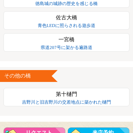
徳島城の城跡の歴史を感じる橋
佐古大橋
青色LEDに照らされる遊歩道
一宮橋
県道207号に架かる遍路道
その他の橋
第十樋門
吉野川と旧吉野川の交差地点に築かれた樋門
リクエスト
来店予約