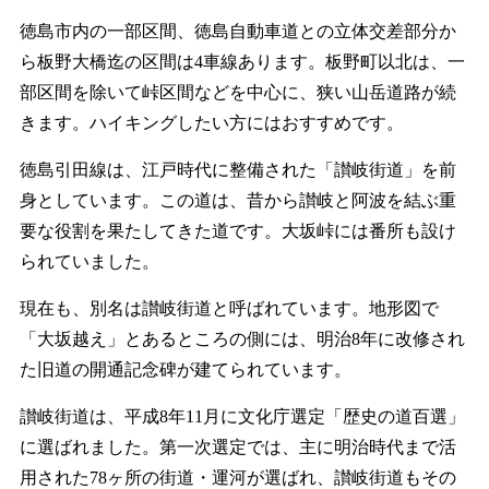
徳島市内の一部区間、徳島自動車道との立体交差部分か
ら板野大橋迄の区間は4車線あります。板野町以北は、一
部区間を除いて峠区間などを中心に、狭い山岳道路が続
きます。ハイキングしたい方にはおすすめです。
徳島引田線は、江戸時代に整備された「讃岐街道」を前
身としています。この道は、昔から讃岐と阿波を結ぶ重
要な役割を果たしてきた道です。大坂峠には番所も設け
られていました。
現在も、別名は讃岐街道と呼ばれています。地形図で
「大坂越え」とあるところの側には、明治8年に改修され
た旧道の開通記念碑が建てられています。
讃岐街道は、平成8年11月に文化庁選定「歴史の道百選」
に選ばれました。第一次選定では、主に明治時代まで活
用された78ヶ所の街道・運河が選ばれ、讃岐街道もその