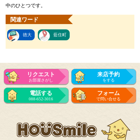
中のひとつです。
関連ワード
徳大
藍住町
リクエスト
来店予約
お部屋さがし
をする
電話する
フォーム
088-652-3016
で問い合せる