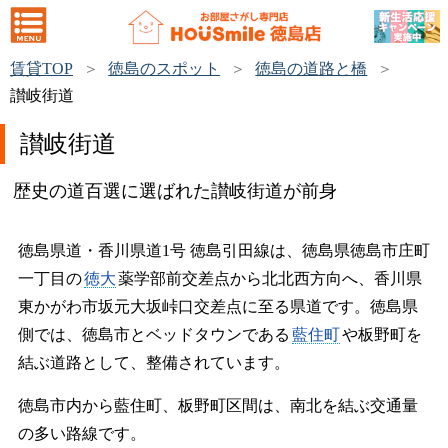
賃貸TOP
徳島のスポット
徳島の道路と橋
讃岐街道
讃岐街道
歴史の道百選に選ばれた讃岐街道が前身
徳島県道・香川県道1号 徳島引田線は、徳島県徳島市庄町
一丁目の
徳大
薬学部前交差点から北北西方向へ、香川県
東かがわ市坂元大坂峠口交差点に至る県道です。徳島県
側では、徳島市とベッドタウンである
藍住町
や板野町を
結ぶ道路として、整備されています。
徳島市内から藍住町、板野町区間は、南北を結ぶ交通量
の多い路線です。