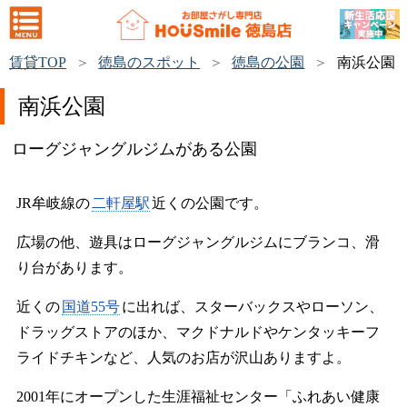
賃貸TOP
徳島のスポット
徳島の公園
南浜公園
南浜公園
ローグジャングルジムがある公園
JR牟岐線の
二軒屋駅
近くの公園です。
広場の他、遊具はローグジャングルジムにブランコ、滑
り台があります。
近くの
国道55号
に出れば、スターバックスやローソン、
ドラッグストアのほか、マクドナルドやケンタッキーフ
ライドチキンなど、人気のお店が沢山ありますよ。
2001年にオープンした生涯福祉センター「ふれあい健康