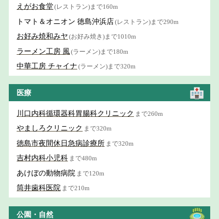
えがお食堂
(レストラン)まで160m
トマト＆オニオン 徳島沖浜店
(レストラン)まで290m
お好み焼和みヤ
(お好み焼き)まで1010m
ラーメン工房 風
(ラーメン)まで180m
中華工房 チャイナ
(ラーメン)まで320m
医療
川口内科循環器科胃腸科クリニック
まで260m
やましろクリニック
まで320m
徳島市夜間休日急病診療所
まで320m
吉村内科小児科
まで480m
あけぼの動物病院
まで120m
筒井歯科医院
まで210m
公園・自然