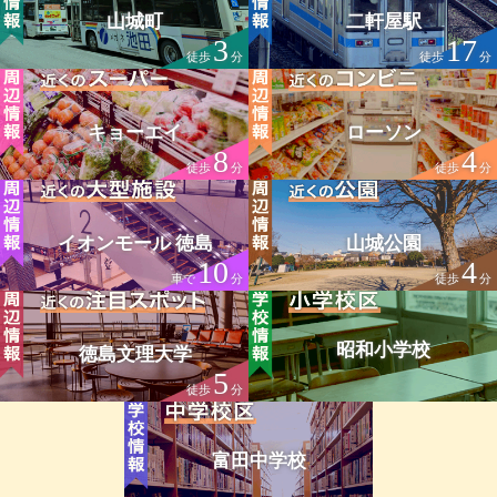
山城町
二軒屋駅
3
17
徒歩
分
徒歩
分
キョーエイ
ローソン
8
4
徒歩
分
徒歩
分
イオンモール 徳島
山城公園
10
4
車で
分
徒歩
分
昭和小学校
徳島文理大学
5
徒歩
分
富田中学校