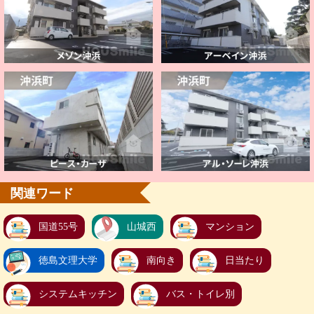
関連ワード
国道55号
山城西
マンション
徳島文理大学
南向き
日当たり
システムキッチン
バス・トイレ別