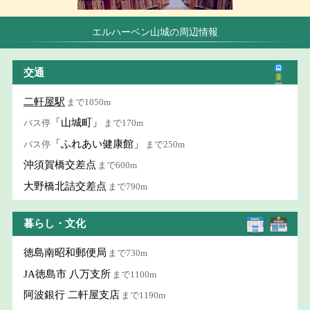
エルハーベン山城の周辺情報
交通
二軒屋駅
まで1050m
「山城町」
バス停
まで170m
「ふれあい健康館」
バス停
まで250m
沖須賀橋交差点
まで600m
大野橋北詰交差点
まで790m
暮らし・文化
徳島南昭和郵便局
まで730m
JA徳島市 八万支所
まで1100m
阿波銀行 二軒屋支店
まで1190m