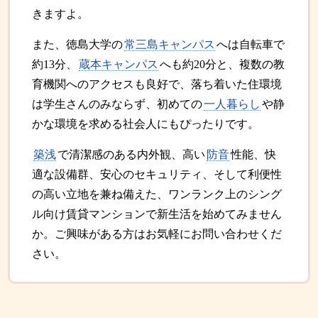
きますよ。
また、徳島大学の
常三島キャンパス
へは自転車で
約13分、
蔵本キャンパス
へも約20分と、複数の教
育機関へのアクセスも良好で、落ち着いた住環境
は学生さんのみならず、初めての
一人暮らし
や静
かな環境を求める社会人にもぴったりです。
築浅
で清潔感のある内外観、高い
防音
性能、快
適な設備群、安心のセキュリティ、そして利便性
の高い立地を兼ね備えた、ワンランク上のシング
ル向け賃貸マンションで新生活を始めてみません
か。ご興味がある方はお気軽にお問い合わせくだ
さい。