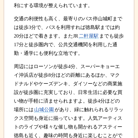
利にする環境が整えられています。
交通の利便性も高く、最寄りのバス停山城町まで
は徒歩3分で、バスを利用すれば徳島駅までは約
20分ほどで着きます。またJR
二軒屋駅
までも徒歩
17分と徒歩圏内で、公共交通機関を利用した通
勤・通学にも便利な立地です。
周辺にはローソンが徒歩4分、スーパーキョーエ
イ沖浜店が徒歩8分ほどの距離にあるほか、マク
ドナルドやケーズデンキ、ダイソーなどの商業施
設が徒歩圏に充実しており、日常生活に必要な買
い物が手軽に済ませられますよ。徒歩4分ほどの
場所には
山城公園
があり、緑に触れられるリラッ
クス空間も身近に揃っています。人気アーティス
トのライブや様々な催し物も開かれるアスティー
徳島も近く、趣味の時間も身近に楽しむことがで