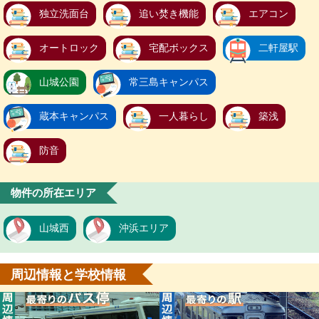
独立洗面台
追い焚き機能
エアコン
オートロック
宅配ボックス
二軒屋駅
山城公園
常三島キャンパス
蔵本キャンパス
一人暮らし
築浅
防音
物件の所在エリア
山城西
沖浜エリア
周辺情報と学校情報