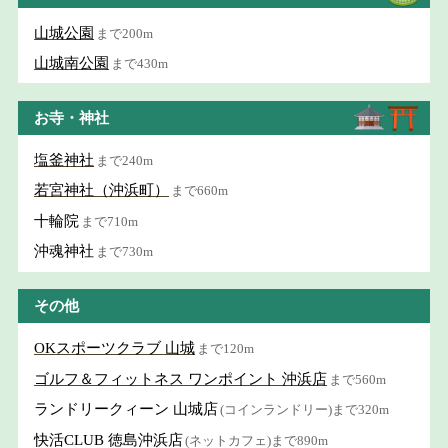
山城公園
まで200m
山城南公園
まで430m
お寺・神社
塩釜神社
まで240m
若宮神社（沖浜町）
まで660m
十輪院
まで710m
沖魂神社
まで730m
その他
OKスポーツクラブ 山城
まで120m
ゴルフ＆フィットネス ワンポイント 沖浜店
まで560m
ランドリークィーン 山城店
(コインランドリー)まで320m
快活CLUB 徳島沖浜店
(ネットカフェ)まで890m