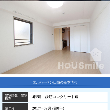
エルハーベン山城の基本情報
建物階数 建物
4階建 鉄筋コンクリート造
構造
2017年09月 (
築
8
年
)
築年月