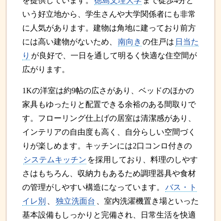
を提供しています。
徳島文理大学
まで徒歩4分と
いう好立地から、学生さんや大学関係者にも非常
に人気があります。建物は角地に建っており前方
には高い建物がないため、
南向き
の住戸は
日当た
り
が良好で、一日を通して明るく快適な住空間が
広がります。
1Kの洋室は約9帖の広さがあり、ベッドのほかの
家具もゆったりと配置できる余裕のある間取りで
す。フローリング仕上げの居室は清潔感があり、
インテリアの自由度も高く、自分らしい空間づく
りが楽しめます。キッチンには2口コンロ付きの
システムキッチン
を採用しており、料理のしやす
さはもちろん、収納力もあるため調理器具や食材
の管理がしやすい構造になっています。
バス・ト
イレ別
、
独立洗面台
、室内洗濯機置き場といった
基本設備もしっかりと完備され、日常生活を快適