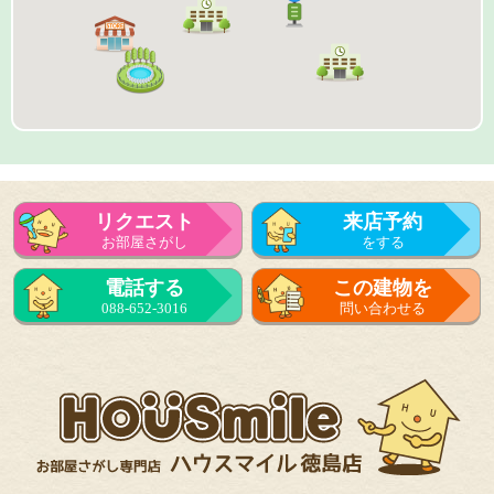
リクエスト
来店予約
お部屋さがし
をする
来店予約
電話する
この建物を
をする
088-652-3016
問い合わせる
フォーム
で問い合せる