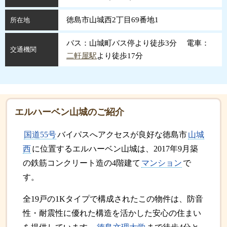
徳島市山城西2丁目69番地1
所在地
バス：山城町バス停より徒歩3分 電車：
交通機関
二軒屋駅
より徒歩17分
エルハーベン山城のご紹介
国道55号
バイパスへアクセスが良好な徳島市
山城
西
に位置するエルハーベン山城は、2017年9月築
の鉄筋コンクリート造の4階建て
マンション
で
す。
全19戸の1Kタイプで構成されたこの物件は、防音
性・耐震性に優れた構造を活かした安心の住まい