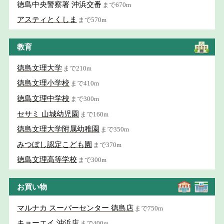
徳島中央警察署 沖浜交番
まで670m
アスティとくしま
まで570m
教育
徳島文理大学
まで210m
徳島文理小学校
まで410m
徳島文理中学校
まで300m
セサミ 山城幼児園
まで160m
徳島文理大学附属幼稚園
まで350m
みつぼし認定こども園
まで370m
徳島文理高等学校
まで300m
お買い物
マルナカ スーパーセンター 徳島店
まで750m
キョーエイ 沖浜店
まで400m