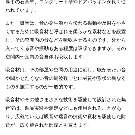
厚手の石膏壁、コンクリート壁やドアパッキンが良く使
われています。
また、吸音は、音の発生源から伝わる振動や反射を小さ
くするために吸音材と呼ばれる柔らかな素材などを設置
し、その空間内の音などを吸収させるものです。外から
入ってくる音や振動もある程度は吸収できますが、その
空間内〜室内の音自体も吸収します。
吸音材は、その部屋や空間の用途に応じ、聴かせたい音
や聞かせたくない音の周波数ごとに材質や形状の異なる
ものを施工するのが一般的です。
吸音材やその他さまざまな技術を駆使して設計された無
音室は、製品実験や測定などにも使用されることがあ
り、広義でいえば吸音や遮音の技術や資材を駆使した防
音が、広く施された部屋とも言えます。