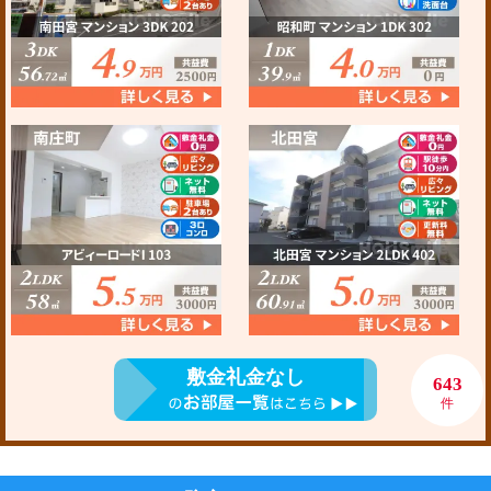
敷金礼金なし
643
件