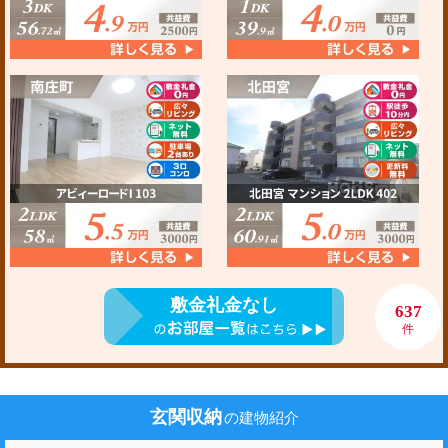
敷金礼金なし
637
件
玄関収納
の建物紹介