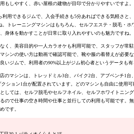
用もしやすく、赤い屋根の建物が目印で分かりやすいですよ。
ら利用できるジムで、入会手続きも5分あればできる気軽さと、
すね。トレーニングマシンはもちろん、セルフエステ・脱毛・ホ
、身体を動かすことが日常に取り入れやすいのも魅力ですね。
なく、美容目的や一人カラオケも利用可能で、スタッフが常駐
マシンの使い方は動画で確認可能で、靴や服の着替えが必要な
良いジムで、利用者の90%以上がジム初心者というデータも有
島蔵本町店のマシンは、トレッドミル3台、バイク2台、アブベンチ1
ダクション1台が配置されています。どのマシンも自由に使用
としては、セルフ脱毛やセルフネイル、セルフホワイトニング
るので仕事の空き時間や仕事と並行しての利用も可能です。無
めです。
2丁目30-1 パティオくらもと1F