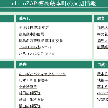
chocoZAP 徳島蔵本町の周辺情報
暮らし
教育
阿波銀行 蔵本支店
加茂名
徳島蔵本郵便局
梅の花
徳島名西警察署 蔵本町交番
徳島大
Town Cafe 林
龍昇経
(カフェ)
たろうとはなこ
(カフェ)
医療
自然
あいざとパティオクリニック
蔵本公
しずく耳鼻咽喉科
地福寺
小倉診療所
蔵本八
村田歯科医院
choc
糸田川歯科医院
WORK
横山歯科医院