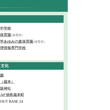
中学校
保育園
(保育所)
学あゆみの森保育園
(保育所)
理情報専門学校
・文化
園
（蔵本）
坂神社
oZAP 徳島蔵本町
OUT BASE 24