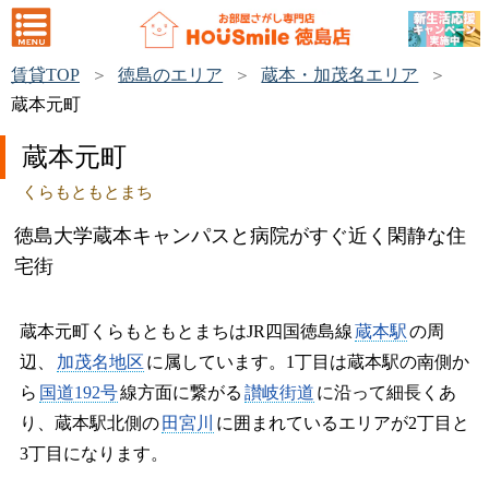
賃貸TOP
徳島のエリア
蔵本・加茂名エリア
蔵本元町
蔵本元町
くらもともとまち
徳島大学蔵本キャンパスと病院がすぐ近く閑静な住
宅街
蔵本元町くらもともとまちはJR四国徳島線
蔵本駅
の周
辺、
加茂名地区
に属しています。1丁目は蔵本駅の南側か
ら
国道192号
線方面に繋がる
讃岐街道
に沿って細長くあ
り、蔵本駅北側の
田宮川
に囲まれているエリアが2丁目と
3丁目になります。