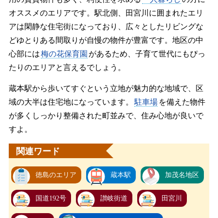
オススメのエリアです。駅北側、田宮川に囲まれたエリ
アは閑静な住宅街になっており、広々としたリビングな
どゆとりある間取りが自慢の物件が豊富です。地区の中
心部には
梅の花保育園
があるため、子育て世代にもぴっ
たりのエリアと言えるでしょう。
蔵本駅から歩いてすぐという立地が魅力的な地域で、区
域の大半は住宅地になっています。
駐車場
を備えた物件
が多くしっかり整備された町並みで、住み心地が良いで
すよ。
関連ワード
徳島のエリア
蔵本駅
加茂名地区
国道192号
讃岐街道
田宮川