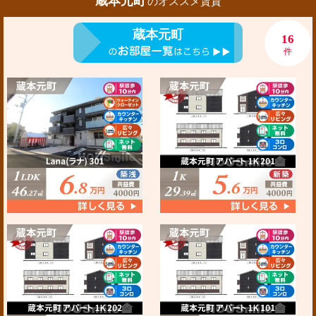
蔵本元町
のオススメ賃貸
蔵本元町
16
件