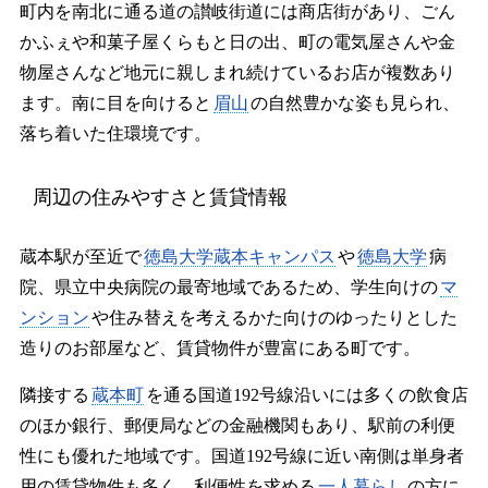
町内を南北に通る道の讃岐街道には商店街があり、ごん
かふぇや和菓子屋くらもと日の出、町の電気屋さんや金
物屋さんなど地元に親しまれ続けているお店が複数あり
ます。南に目を向けると
眉山
の自然豊かな姿も見られ、
落ち着いた住環境です。
周辺の住みやすさと賃貸情報
蔵本駅が至近で
徳島大学蔵本キャンパス
や
徳島大学
病
院、県立中央病院の最寄地域であるため、学生向けの
マ
ンション
や住み替えを考えるかた向けのゆったりとした
造りのお部屋など、賃貸物件が豊富にある町です。
隣接する
蔵本町
を通る国道192号線沿いには多くの飲食店
のほか銀行、郵便局などの金融機関もあり、駅前の利便
性にも優れた地域です。国道192号線に近い南側は単身者
用の賃貸物件も多く、利便性を求める
一人暮らし
の方に