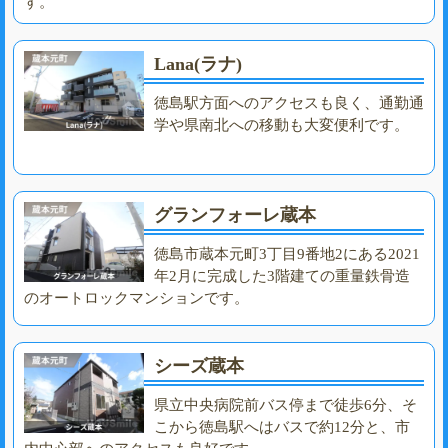
す。
Lana(ラナ)
徳島駅方面へのアクセスも良く、通勤通
学や県南北への移動も大変便利です。
グランフォーレ蔵本
徳島市蔵本元町3丁目9番地2にある2021
年2月に完成した3階建ての重量鉄骨造
のオートロックマンションです。
シーズ蔵本
県立中央病院前バス停まで徒歩6分、そ
こから徳島駅へはバスで約12分と、市