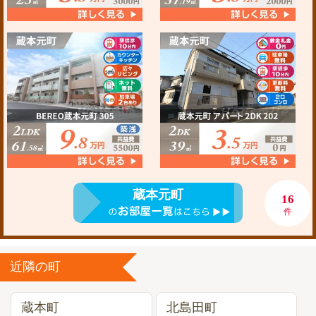
蔵本元町
16
件
近隣の町
蔵本町
北島田町