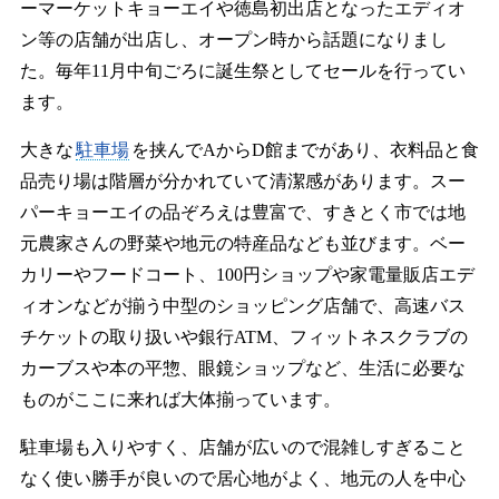
ーマーケットキョーエイや徳島初出店となったエディオ
ン等の店舗が出店し、オープン時から話題になりまし
た。毎年11月中旬ごろに誕生祭としてセールを行ってい
ます。
大きな
駐車場
を挟んでAからD館までがあり、衣料品と食
品売り場は階層が分かれていて清潔感があります。スー
パーキョーエイの品ぞろえは豊富で、すきとく市では地
元農家さんの野菜や地元の特産品なども並びます。ベー
カリーやフードコート、100円ショップや家電量販店エデ
ィオンなどが揃う中型のショッピング店舗で、高速バス
チケットの取り扱いや銀行ATM、フィットネスクラブの
カーブスや本の平惣、眼鏡ショップなど、生活に必要な
ものがここに来れば大体揃っています。
駐車場も入りやすく、店舗が広いので混雑しすぎること
なく使い勝手が良いので居心地がよく、地元の人を中心