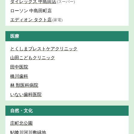
ダイレックス 中島田店
(スーパー)
ローソン 中島田町店
エディオン タクト店
(家電)
医療
とくしまブレストケアクリニック
山田こどもクリニック
田中医院
橋川歯科
林 獣医科病院
いない歯科医院
自然・文化
庄町北公園
鮎喰川河川敷緑地