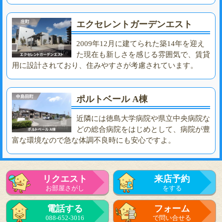
エクセレントガーデンエスト
2009年12月に建てられた築14年を迎え
た現在も新しさを感じる雰囲気で、賃貸
用に設計されており、住みやすさが考慮されています。
ポルトベール A棟
近隣には徳島大学病院や県立中央病院な
どの総合病院をはじめとして、病院が豊
富な環境なので急な体調不良時にも安心ですよ。
リクエスト
来店予約
お部屋さがし
をする
電話する
フォーム
088-652-3016
で問い合せる