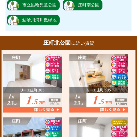
市立鮎喰児童公園
庄町南公園
鮎喰川河川敷緑地
庄町北公園
に近い賃貸