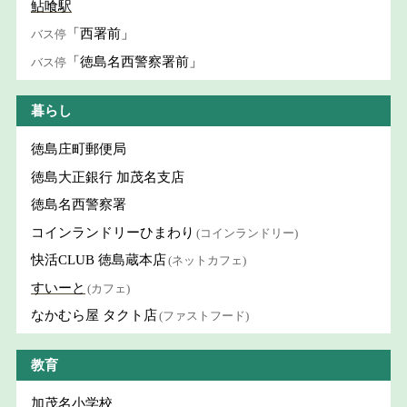
鮎喰駅
「西署前」
バス停
「徳島名西警察署前」
バス停
暮らし
徳島庄町郵便局
徳島大正銀行 加茂名支店
徳島名西警察署
コインランドリーひまわり
(コインランドリー)
快活CLUB 徳島蔵本店
(ネットカフェ)
すいーと
(カフェ)
なかむら屋 タクト店
(ファストフード)
教育
加茂名小学校