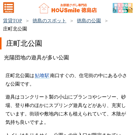
賃貸TOP
徳島のスポット
徳島の公園
庄町北公園
庄町北公園
光陽団地の遊具が多い公園
庄町北公園は
鮎喰駅
南口すぐの、住宅街の中にある小さ
な公園です。
遊具はコンクリート製の小山にブランコやシーソー、砂
場、登り棒のほかにスプリング遊具などがあり、充実し
ています。街頭や敷地内に木も植えられていて、木陰が
気持ち良いですよ。