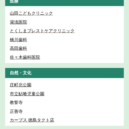
医療
山田こどもクリニック
湯浅医院
とくしまブレストケアクリニック
橋川歯科
高田歯科
佐々木歯科医院
自然・文化
庄町北公園
市立鮎喰児童公園
教誓寺
正善寺
カーブス 徳島タクト店