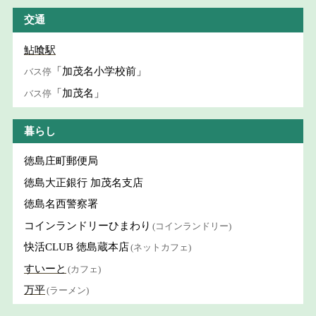
交通
鮎喰駅
「加茂名小学校前」
バス停
「加茂名」
バス停
暮らし
徳島庄町郵便局
徳島大正銀行 加茂名支店
徳島名西警察署
コインランドリーひまわり
(コインランドリー)
快活CLUB 徳島蔵本店
(ネットカフェ)
すいーと
(カフェ)
万平
(ラーメン)