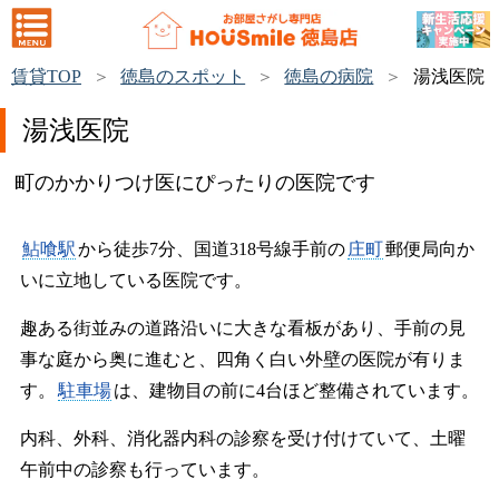
賃貸TOP
徳島のスポット
徳島の病院
湯浅医院
湯浅医院
町のかかりつけ医にぴったりの医院です
鮎喰駅
から徒歩7分、国道318号線手前の
庄町
郵便局向か
いに立地している医院です。
趣ある街並みの道路沿いに大きな看板があり、手前の見
事な庭から奥に進むと、四角く白い外壁の医院が有りま
す。
駐車場
は、建物目の前に4台ほど整備されています。
内科、外科、消化器内科の診察を受け付けていて、土曜
午前中の診察も行っています。