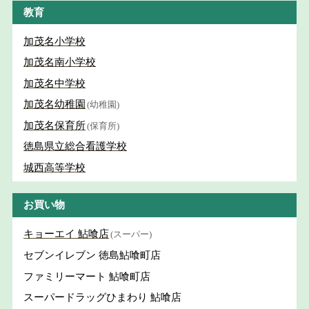
教育
加茂名小学校
加茂名南小学校
加茂名中学校
加茂名幼稚園
(幼稚園)
加茂名保育所
(保育所)
徳島県立総合看護学校
城西高等学校
お買い物
キョーエイ 鮎喰店
(スーパー)
セブンイレブン 徳島鮎喰町店
ファミリーマート 鮎喰町店
スーパードラッグひまわり 鮎喰店