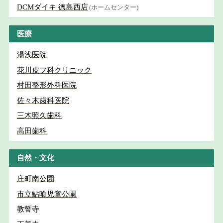
DCMダイキ 徳島西店
(ホームセンター)
医療
湯浅医院
花川皮フ科クリニック
村田整形外科医院
佐々木歯科医院
三木照久歯科
高田歯科
自然・文化
庄町南公園
市立鮎喰児童公園
教誓寺