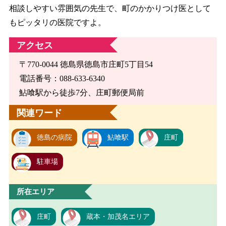
相談しやすい雰囲気の先生で、町のかかりつけ医として
もピッタリの医院ですよ。
アクセス
〒770-0044 徳島県徳島市庄町5丁目54
電話番号：088-633-6340
鮎喰駅から徒歩7分、庄町郵便局前
関連ワード
徳島の病院
鮎喰駅
庄町
駐車場
所在エリア
庄町
蔵本・加茂名エリア