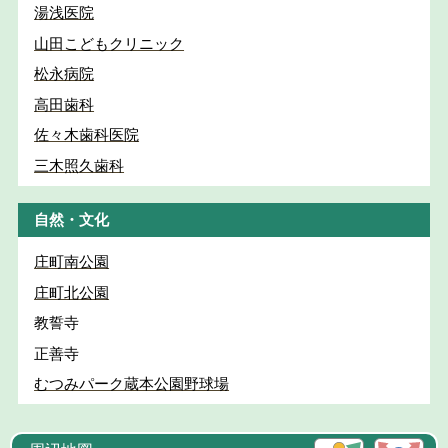
湯浅医院
山田こどもクリニック
松永病院
高田歯科
佐々木歯科医院
三木照久歯科
自然・文化
庄町南公園
庄町北公園
教誓寺
正善寺
むつみパーク蔵本公園野球場