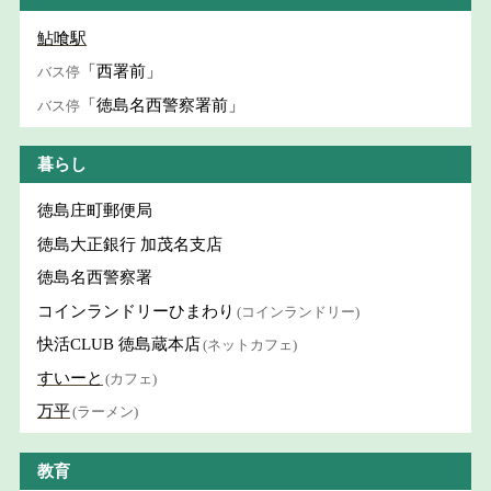
鮎喰駅
「西署前」
バス停
「徳島名西警察署前」
バス停
暮らし
徳島庄町郵便局
徳島大正銀行 加茂名支店
徳島名西警察署
コインランドリーひまわり
(コインランドリー)
快活CLUB 徳島蔵本店
(ネットカフェ)
すいーと
(カフェ)
万平
(ラーメン)
教育