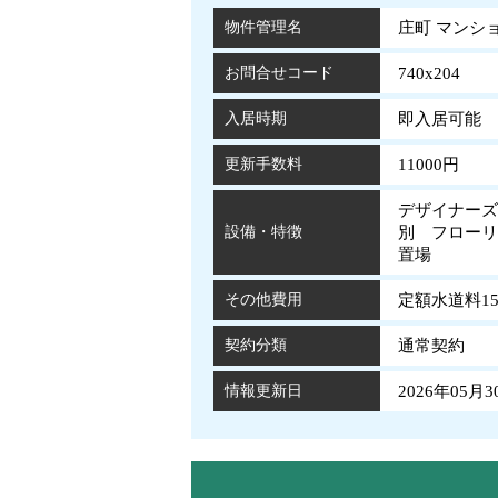
物件管理名
庄町 マンション
お問合せコード
740x204
入居時期
即入居可能
更新手数料
11000円
デザイナーズ
設備・特徴
別 フローリ
置場
その他費用
定額水道料15
契約分類
通常契約
情報更新日
2026年05月3