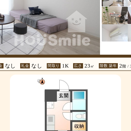
なし
なし
1K
23
2
金
礼金
間取り
広さ
階数 築年
㎡
階 /