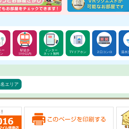
ベー
駅徒歩
インター
TVドアホン
２口コンロ
温水
ン
10分以内
ネット無料
茂名エリア