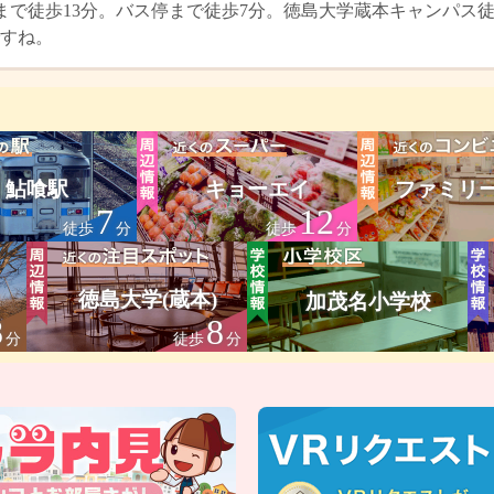
駅まで徒歩13分。バス停まで徒歩7分。徳島大学蔵本キャンパス
すね。
鮎喰駅
キョーエイ
ファミリ
7
12
徒歩
分
徒歩
分
徳島大学(蔵本)
加茂名小学校
8
8
分
徒歩
分