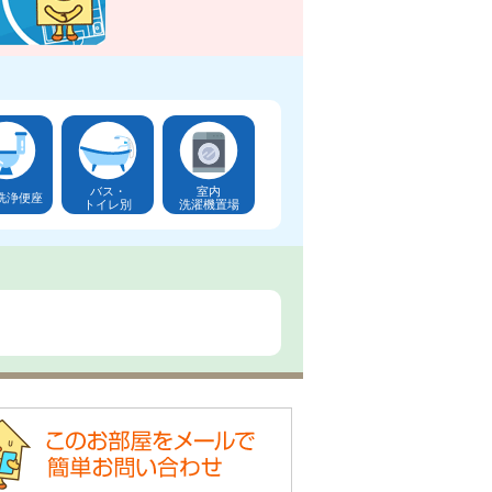
バス・
室内
洗浄便座
トイレ別
洗濯機置場