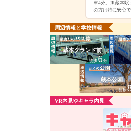
車4分。JR蔵本
の方は特に安心で
周辺情報と学校情報
蔵本グランド前
6
徒歩
分
蔵本公園
徒歩
VR内見やキャラ内見