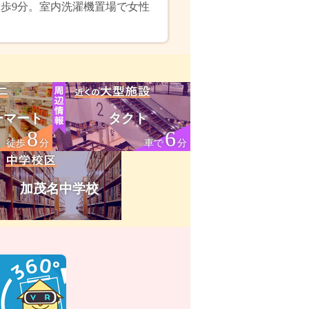
徒歩9分。室内洗濯機置場で女性
ーマート
タクト
8
6
徒歩
分
車で
分
加茂名中学校