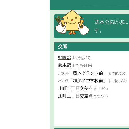
蔵本公園が歩い
す。
交通
鮎喰駅
まで徒歩9分
蔵本駅
まで徒歩14分
「蔵本グランド前」
バス停
まで徒歩6分
「加茂名中学校前」
バス停
まで徒歩8分
庄町二丁目交差点
まで190m
庄町三丁目交差点
まで230m