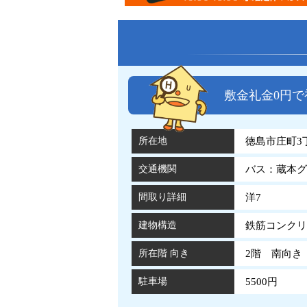
敷金礼金0円
所在地
徳島市庄町3
交通機関
バス：蔵本グ
間取り詳細
洋7
建物構造
鉄筋コンクリ
所在階 向き
2階 南向き
駐車場
5500円