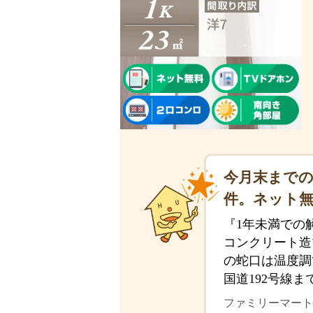
今月末までの
件。ネット
『1年未満での
コンクリート造
の蛇口は温度調
国道192号線
ファミリーマート