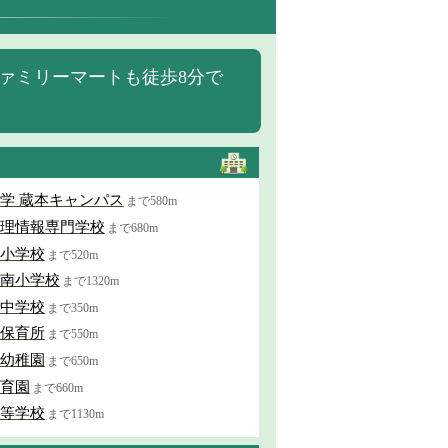
ァミリーマートも徒歩8分で
学 蔵本キャンパス
まで580m
理情報専門学校
まで680m
小学校
まで520m
南小学校
まで1320m
中学校
まで350m
保育所
まで550m
幼稚園
まで650m
育園
まで660m
等学校
まで1130m