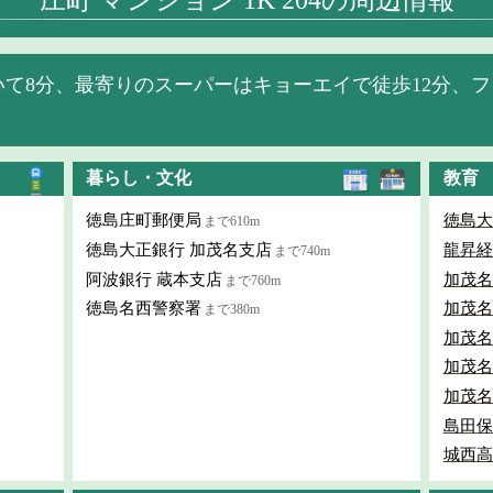
庄町 マンション 1K 204の周辺情報
て8分、最寄りのスーパーはキョーエイで徒歩12分、フ
暮らし・文化
教育
徳島庄町郵便局
徳島大
まで610m
徳島大正銀行 加茂名支店
龍昇経
まで740m
阿波銀行 蔵本支店
加茂名
まで760m
徳島名西警察署
加茂名
まで380m
加茂名
加茂名
加茂名
島田保
城西高