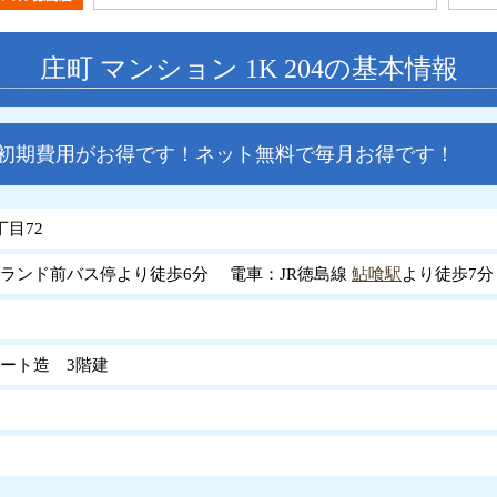
庄町 マンション 1K 204の基本情報
で初期費用がお得です！ネット無料で毎月お得です！
丁目72
ランド前バス停より徒歩6分 電車：JR徳島線
鮎喰駅
より徒歩7分
ート造 3階建