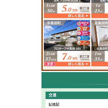
交通
鮎喰駅