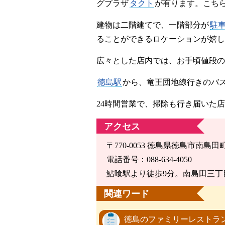
グプラザ
タクト
が有ります。こち
建物は二階建てで、一階部分が
駐
ることができるロケーションが嬉し
広々とした店内では、お手頃値段の
徳島駅
から、竜王団地線行きのバ
24時間営業で、掃除も行き届いた
アクセス
〒770-0053 徳島県徳島市南島田
電話番号：088-634-4050
鮎喰駅より徒歩9分。南島田三丁
関連ワード
徳島のファミリーレストラ