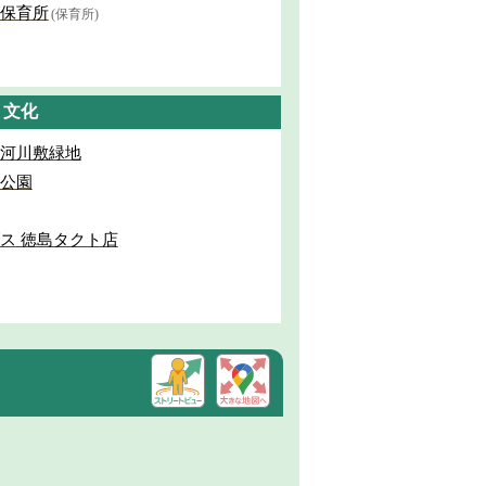
保育所
(保育所)
・文化
河川敷緑地
公園
ス 徳島タクト店