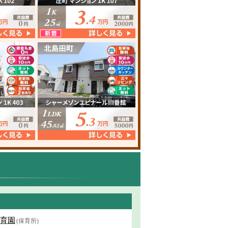
育園
(保育所)