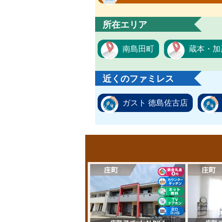
所在エリア
南島田町
蔵本・加
近くのファミレス
ガスト 徳島佐古店