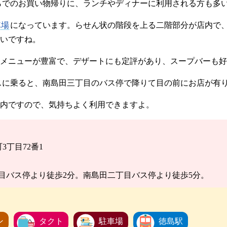
らでのお買い物帰りに、ランチやディナーに利用される方も多
車場
になっています。らせん状の階段を上る二階部分が店内で
いですね。
メニューが豊富で、デザートにも定評があり、スープバーも好
スに乗ると、南島田三丁目のバス停で降りて目の前にお店が有
店内ですので、気持ちよく利用できますよ。
町3丁目72番1
目バス停より徒歩2分。南島田二丁目バス停より徒歩5分。
ン
タクト
駐車場
徳島駅