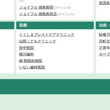
ー)
加茂名
ジョイフル 徳島島田
(ファミレス)
ジョイフル 徳島島田店
(ファミレス)
医療
自然
とくしまブレストケアクリニック
鮎喰川
山田こどもクリニック
庄町北
田中医院
正善寺
橋川歯科
カーブ
林 獣医科病院
いない歯科医院