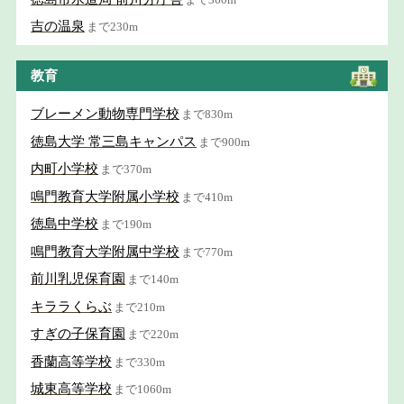
吉の温泉
まで230m
教育
ブレーメン動物専門学校
まで830m
徳島大学 常三島キャンパス
まで900m
内町小学校
まで370m
鳴門教育大学附属小学校
まで410m
徳島中学校
まで190m
鳴門教育大学附属中学校
まで770m
前川乳児保育園
まで140m
キララくらぶ
まで210m
すぎの子保育園
まで220m
香蘭高等学校
まで330m
城東高等学校
まで1060m