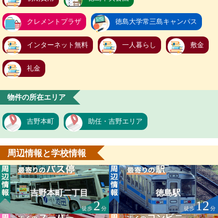
クレメントプラザ
徳島大学常三島キャンパス
インターネット無料
一人暮らし
敷金
礼金
物件の所在エリア
吉野本町
助任・吉野エリア
周辺情報と学校情報
吉野本町二丁目
徳島駅
2
12
徒歩
分
徒歩
分