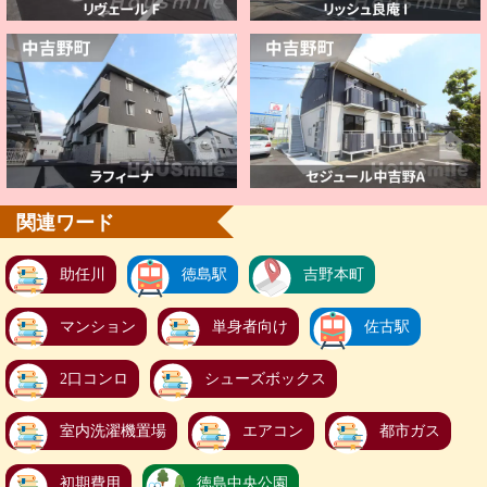
関連ワード
助任川
徳島駅
吉野本町
マンション
単身者向け
佐古駅
2口コンロ
シューズボックス
室内洗濯機置場
エアコン
都市ガス
初期費用
徳島中央公園