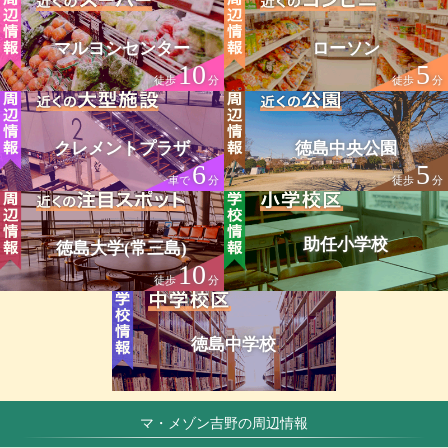
マルヨシセンター
ローソン
10
5
徒歩
分
徒歩
分
クレメントプラザ
徳島中央公園
6
5
車で
分
徒歩
分
助任小学校
徳島大学(常三島)
10
徒歩
分
徳島中学校
マ・メゾン吉野の周辺情報