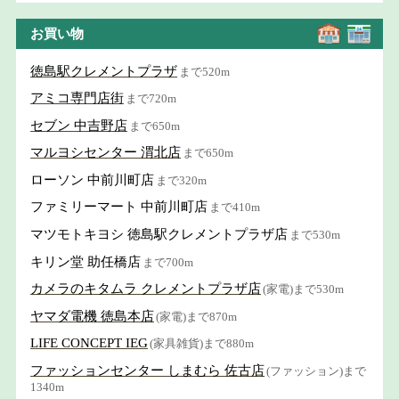
お買い物
徳島駅クレメントプラザ
まで520m
アミコ専門店街
まで720m
セブン 中吉野店
まで650m
マルヨシセンター 渭北店
まで650m
ローソン 中前川町店
まで320m
ファミリーマート 中前川町店
まで410m
マツモトキヨシ 徳島駅クレメントプラザ店
まで530m
キリン堂 助任橋店
まで700m
カメラのキタムラ クレメントプラザ店
(家電)まで530m
ヤマダ電機 徳島本店
(家電)まで870m
LIFE CONCEPT IEG
(家具雑貨)まで880m
ファッションセンター しまむら 佐古店
(ファッション)まで
1340m