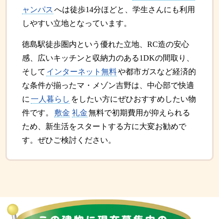
ャンパス
へは徒歩14分ほどと、学生さんにも利用
しやすい立地となっています。
徳島駅徒歩圏内という優れた立地、RC造の安心
感、広いキッチンと収納力のある1DKの間取り、
そして
インターネット無料
や都市ガスなど経済的
な条件が揃ったマ・メゾン吉野は、中心部で快適
に
一人暮らし
をしたい方にぜひおすすめしたい物
件です。
敷金
礼金
無料で初期費用が抑えられる
ため、新生活をスタートする方に大変お勧めで
す。ぜひご検討ください。