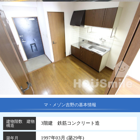
マ・メゾン吉野の基本情報
建物階数 建物
3階建 鉄筋コンクリート造
構造
1997年03月 (
築
29
年
)
築年月