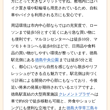
方にとって大きなメリットですね。敷地内にはバ
イク置き場や駐輪場も用意されているため、自転
車やバイクを利用される方にも安心です。
周辺環境は市内中心部ならではの充実度で、ロー
ソンまで徒歩5分とすぐ近くにあり急な買い物に
も便利です。マルヨシセンターへは徒歩10分、マ
ツモトキヨシへも徒歩8分ほどで、日用品や食料
品の買い物がしやすい環境が整っています。徳島
駅北側にある
徳島中央公園
までは徒歩5分と近
く、都心にいながら自然を感じながら散歩やリフ
レッシュができる点も魅力です。駅北側は街づく
り計画による開発の中心部にもなっており、今後
近い将来の発展が期待されているエリアですよ。
徳島駅直結の大型商業施設
クレメントプラザ
へは
車で約6分で徒歩移動も可能と、外食やショッピ
ングにも便利な立地です。また
徳島大学常三島キ