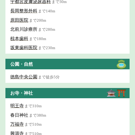
宇都宮皮膚泌尿器科
まで30m
長岡整形外科
まで140m
原田医院
まで200m
北前川診療所
まで280m
椋本歯科
まで180m
坂東歯科医院
まで230m
公園・自然
徳島中央公園
まで徒歩5分
お寺・神社
明王寺
まで310m
春日神社
まで380m
万福寺
まで510m
興源寺
まで510m