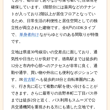
ており、都市部でありながら落ち着いた住環境を
確保しています。1階部分には薬局などのテナン
トが入っており2階以上が居住フロアとなってい
るため、日常生活の利便性と居住空間としての独
立性が両立された建物です。全8戸の1DKタイプ
で、
単身者向け
ながらゆとりのある間取りが特徴
です。
立地は県道30号線沿いの交差点に面しており、通
気性や日当たりが良好です。徳島駅までは徒歩約
12分と市内中心部へのアクセスが非常に良く、通
勤や通学、買い物や外出にも便利なポジションで
す。JR
佐古駅
へも徒歩約18分と自転車圏内にあ
り、行き先に応じて複数の駅を使い分けることが
できます。さらに最寄りの吉野本町二丁目バス停
までは徒歩2分と近く、バス利用もスムーズで公
共交通機関を重視される方にも適した立地です。