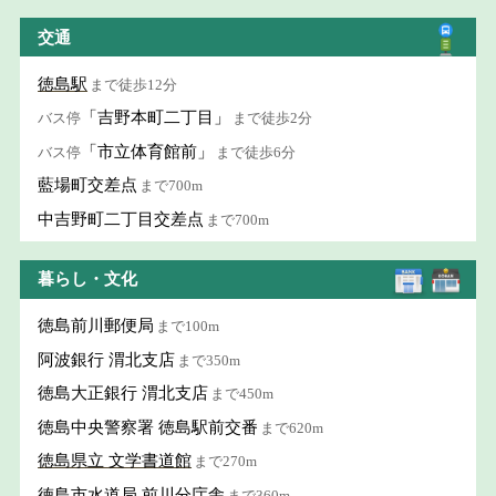
交通
徳島駅
まで徒歩12分
「吉野本町二丁目」
バス停
まで徒歩2分
「市立体育館前」
バス停
まで徒歩6分
藍場町交差点
まで700m
中吉野町二丁目交差点
まで700m
暮らし・文化
徳島前川郵便局
まで100m
阿波銀行 渭北支店
まで350m
徳島大正銀行 渭北支店
まで450m
徳島中央警察署 徳島駅前交番
まで620m
徳島県立 文学書道館
まで270m
徳島市水道局 前川分庁舎
まで360m