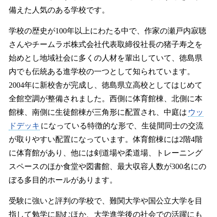
備えた人気のある学校です。
学校の歴史が100年以上にわたる中で、作家の瀬戸内寂聴
さんやチームラボ株式会社代表取締役社長の猪子寿之を
始めとし地域社会に多くの人材を輩出していて、徳島県
内でも伝統ある進学校の一つとして知られています。
2004年に新校舎が完成し、徳島県立高校としてはじめて
全館空調が整備されました。西側に体育館棟、北側に本
館棟、南側に生徒館棟が三角形に配置され、中庭は
ウッ
ドデッキ
になっている特徴的な形で、生徒間同士の交流
が取りやすい配置になっています。体育館棟には2階4階
に体育館があり、他には剣道場や柔道場、トレーニング
スペースのほか食堂や図書館、最大収容人数が300名にの
ぼる多目的ホールがあります。
受験に強いと評判の学校で、難関大学や国公立大学を目
指して勉学に励むほか、大学進学後の社会での活躍にも