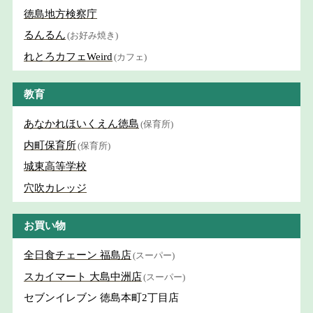
徳島地方検察庁
るんるん
(お好み焼き)
れとろカフェWeird
(カフェ)
教育
あなかれほいくえん徳島
(保育所)
内町保育所
(保育所)
城東高等学校
穴吹カレッジ
お買い物
全日食チェーン 福島店
(スーパー)
スカイマート 大島中洲店
(スーパー)
セブンイレブン 徳島本町2丁目店