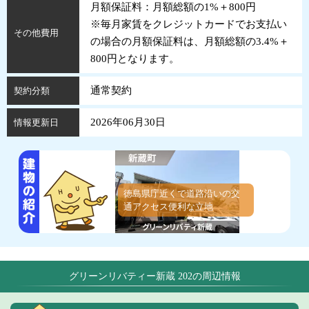
月額保証料：月額総額の1%＋800円
※毎月家賃をクレジットカードでお支払い
その他費用
の場合の月額保証料は、月額総額の3.4%＋
800円となります。
通常契約
契約分類
2026年06月30日
情報更新日
徳島県庁近くで道路沿いの交
通アクセス便利な立地
グリーンリバティー新蔵 202の周辺情報