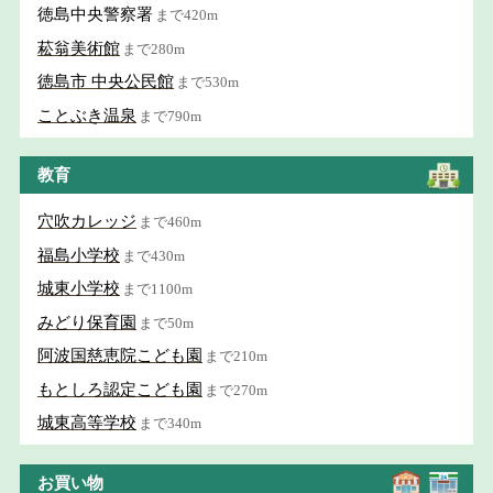
徳島中央警察署
まで420m
菘翁美術館
まで280m
徳島市 中央公民館
まで530m
ことぶき温泉
まで790m
教育
穴吹カレッジ
まで460m
福島小学校
まで430m
城東小学校
まで1100m
みどり保育園
まで50m
阿波国慈恵院こども園
まで210m
もとしろ認定こども園
まで270m
城東高等学校
まで340m
お買い物