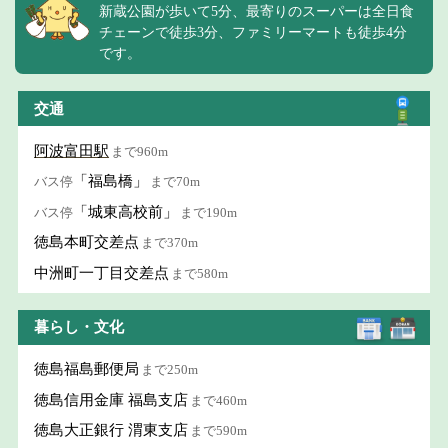
新蔵公園が歩いて5分、最寄りのスーパーは全日食
チェーンで徒歩3分、ファミリーマートも徒歩4分
です。
交通
阿波富田駅
まで960m
「福島橋」
バス停
まで70m
「城東高校前」
バス停
まで190m
徳島本町交差点
まで370m
中洲町一丁目交差点
まで580m
暮らし・文化
徳島福島郵便局
まで250m
徳島信用金庫 福島支店
まで460m
徳島大正銀行 渭東支店
まで590m