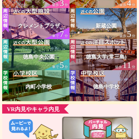
3
4
徒歩
分
徒歩
分
クレメントプラザ
新蔵公園
7
5
車で
分
徒歩
分
徳島中央公園
徳島大学(常三島)
5
11
車で
分
徒歩
分
内町小学校
徳島中学校
VR内見やキャラ内見