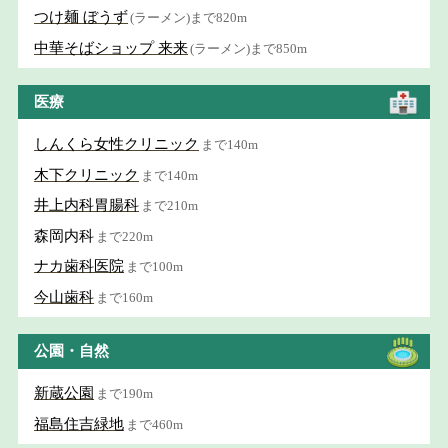
つけ麺 ぼうず
(ラーメン)まで820m
中華そばショップ 来来
(ラーメン)まで850m
医療
しんくら女性クリニック
まで140m
木下クリニック
まで140m
井上内科胃腸科
まで210m
森岡内科
まで220m
ナカ歯科医院
まで100m
今山歯科
まで160m
公園・自然
新蔵公園
まで190m
福島住吉緑地
まで460m