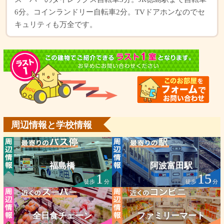
6分。コインランドリー自転車2分。TVドアホンなのでセ
キュリティも万全です。
周辺情報と学校情報
福島橋
阿波富田駅
1
15
徒歩
分
徒歩
分
全日食チェーン
ファミリーマート