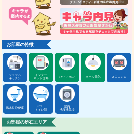
お部屋の特徴
システム
インター
TVドアホン
オール電化
２口コンロ
キッチン
ネット無料
バス・
室内
温水洗浄便座
トイレ別
洗濯機置場
お部屋の所在エリア