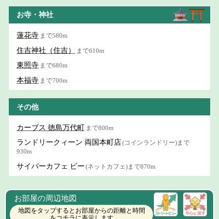
お寺・神社
蓮花寺
まで580m
住吉神社（住吉）
まで610m
東照寺
まで680m
本福寺
まで700m
その他
カーブス 徳島万代町
まで800m
ランドリークィーン 両国本町店
(コインランドリー)まで
930m
サイバーカフェ ビー
(ネットカフェ)まで870m
お部屋の周辺地図
地図をタップするとお部屋からの距離と時間
をコチラに表示します