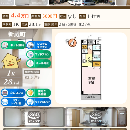
4.4
5000円
なし
4.4
万円
賃料
共益費
敷金
礼金
万円
1K
28.1
2
27
間取り
広さ
階数 築年
㎡
階 / 2階建
築
年