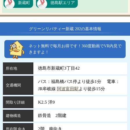
新蔵町
徳島駅エリア
グリーンリバティー新蔵 202の基本情報
ネット無料で毎月お得です！360度動画でVR内見で
きますよ！
徳島市新蔵町3丁目42
所在地
バス：福島橋バス停より徒歩1分 電車：
交通機関
JR牟岐線
阿波富田駅
より徒歩15分
K2.5 洋9
間取り詳細
鉄骨造 2階建
建物構造
2階 南向き
所在階 向き