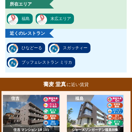
所在エリア
福島
末広エリア
近くのレストラン
ひなどーる
スガッチィー
ブッフェレストラン ミリカ
蕎麦 堂真
に近い賃貸