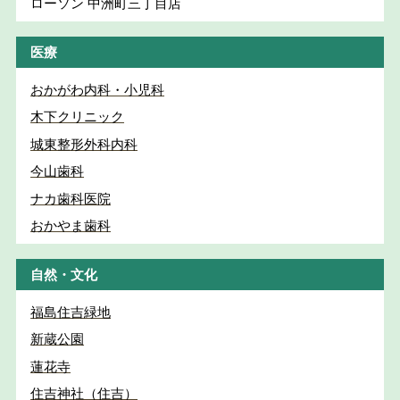
ローソン 中洲町三丁目店
医療
おかがわ内科・小児科
木下クリニック
城東整形外科内科
今山歯科
ナカ歯科医院
おかやま歯科
自然・文化
福島住吉緑地
新蔵公園
蓮花寺
住吉神社（住吉）