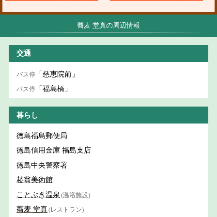
蕎麦 堂真の周辺情報
交通
「慈恵院前」
バス停
「福島橋」
バス停
暮らし
徳島福島郵便局
徳島信用金庫 福島支店
徳島中央警察署
菘翁美術館
ことぶき温泉
(温浴施設)
蕎麦 堂真
(レストラン)