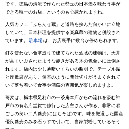
です。徳島の清流で作られた勢玉の日本酒を味わう事が
できる唯一のお店、というのも心惹かれますね。
人気カフェ「ふらんせ蔵」と道路を挟んだ向かいに立地
していて、日本料理を提供する楽真蔵の建物と併設され
ています。
駐車場
は、お店裏手に数台が停められます。
釘を使わない合掌造りで建てられた酒蔵の建物は、天井
が高くいぶされたような趣きがある木の色合いに圧倒さ
れます。店内は少し薄暗いくらいの照明で、テーブル席
と座敷席があり、個室のように間仕切りがうまくされて
いて落ち着いて食事や酒蔵の雰囲気が楽しめますよ。
蕎麦は、栃木県足利市の一茶庵本店からの流れを汲む神
戸市の有名店堂賀で修行した店主さんが作る、非常に喉
ごしの良い二八蕎麦(にはちそば)です。味を厳選した国産
優良蕎麦のみを石うすで引いて、自家製粉しているそう