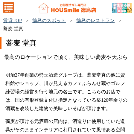
賃貸TOP
徳島のスポット
徳島のレストラン
蕎麦 堂真
蕎麦 堂真
最高のロケーションで頂く、美味しい蕎麦や天ぷら
明治27年創業の勢玉酒造グループは、蕎麦堂真の他に資
料館やショップ、川が見えるカフェふらんせ蔵やゴルフ
練習場の経営を行う地元の名士です。こちらのお店で
は、国の有形登録文化財指定となっている築120年余りの
酒蔵を改装した建物で美味しいそばが頂けます。
蕎麦が頂ける元酒蔵の店内は、酒造りに使用していた道
具がそのままインテリアに利用されていて風情ある空間