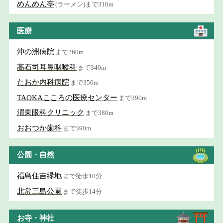
めんめん亭
(ラーメン)まで310m
医療
沖の洲病院
まで260m
高石司耳鼻咽喉科
まで340m
たおか内科病院
まで350m
TAOKAこころの医療センター
まで390m
渭東眼科クリニック
まで380m
おおつか歯科
まで390m
公園・自然
福島住吉緑地
まで徒歩10分
北常三島公園
まで徒歩14分
お寺・神社