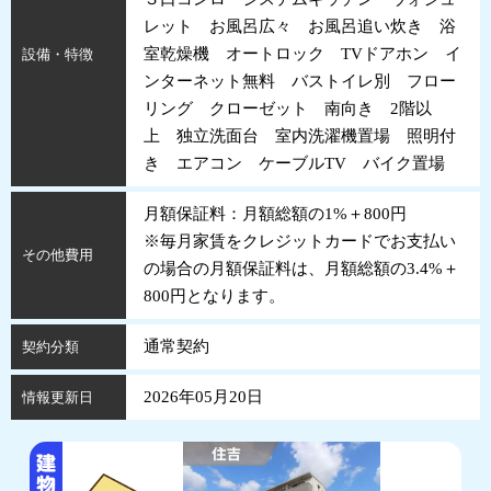
レット お風呂広々 お風呂追い炊き 浴
室乾燥機 オートロック TVドアホン イ
設備・特徴
ンターネット無料 バストイレ別 フロー
リング クローゼット 南向き 2階以
上 独立洗面台 室内洗濯機置場 照明付
き エアコン ケーブルTV バイク置場
月額保証料：月額総額の1%＋800円
※毎月家賃をクレジットカードでお支払い
その他費用
の場合の月額保証料は、月額総額の3.4%＋
800円となります。
通常契約
契約分類
2026年05月20日
情報更新日