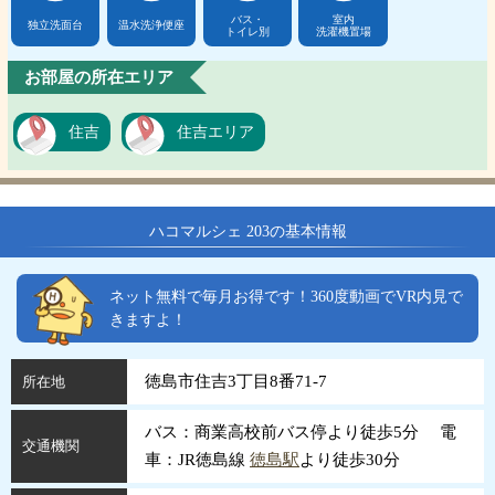
バス・
室内
独立洗面台
温水洗浄便座
トイレ別
洗濯機置場
お部屋の所在エリア
住吉
住吉エリア
ハコマルシェ 203の基本情報
ネット無料で毎月お得です！360度動画でVR内見で
きますよ！
徳島市住吉3丁目8番71-7
所在地
バス：商業高校前バス停より徒歩5分 電
交通機関
車：JR徳島線
徳島駅
より徒歩30分