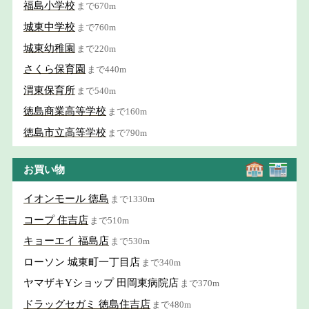
福島小学校
まで670m
城東中学校
まで760m
城東幼稚園
まで220m
さくら保育園
まで440m
渭東保育所
まで540m
徳島商業高等学校
まで160m
徳島市立高等学校
まで790m
お買い物
イオンモール 徳島
まで1330m
コープ 住吉店
まで510m
キョーエイ 福島店
まで530m
ローソン 城東町一丁目店
まで340m
ヤマザキYショップ 田岡東病院店
まで370m
ドラッグセガミ 徳島住吉店
まで480m