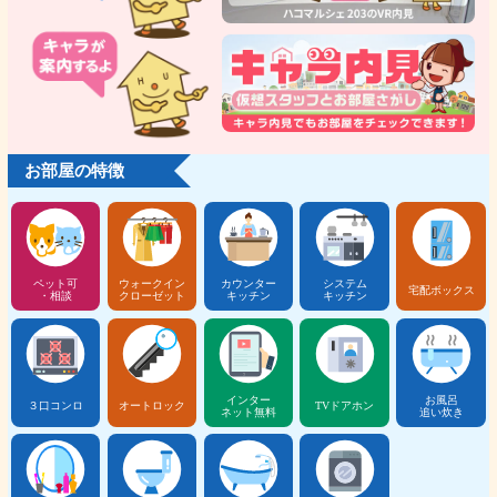
お部屋の特徴
ペット可
ウォークイン
カウンター
システム
宅配ボックス
・相談
クローゼット
キッチン
キッチン
インター
お風呂
３口コンロ
オートロック
TVドアホン
ネット無料
追い炊き