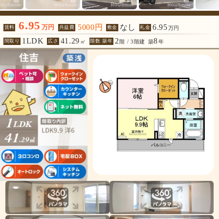
6.95
5000円
なし
6.95
万円
賃料
共益費
敷金
礼金
万円
1LDK
41.29
2
8
間取り
広さ
階数 築年
㎡
階 / 3階建
築
年