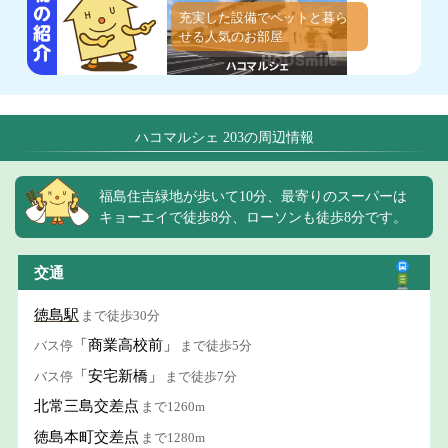
充実した設備でペットと暮ら
せる人気のお部屋
ハコマルシェ 203の周辺情報
福島住吉緑地が歩いて10分、最寄りのスーパーは
キョーエイで徒歩8分、ローソンも徒歩8分です。
交通
徳島駅
まで徒歩30分
「商業高校前」
バス停
まで徒歩5分
「安宅新橋」
バス停
まで徒歩7分
北常三島交差点
まで1260m
徳島本町交差点
まで1280m