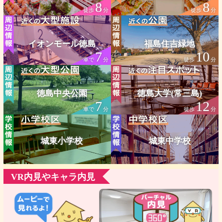
8
8
徒歩
分
徒歩
分
イオンモール徳島
福島住吉緑地
7
10
車で
分
徒歩
分
徳島中央公園
徳島大学(常三島)
7
12
車で
分
徒歩
分
城東小学校
城東中学校
VR内見やキャラ内見