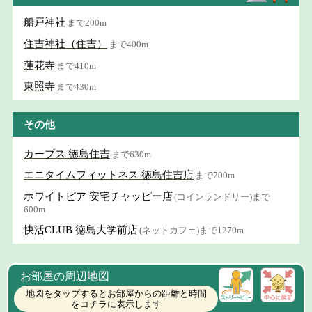
船戸神社
まで200m
住吉神社（住吉）
まで400m
蓮花寺
まで410m
東照寺
まで430m
その他
カーブス 徳島住吉
まで630m
エニタイムフィットネス 徳島住吉店
まで700m
ホワイトピア 安宅チャッピー店
(コインランドリー)まで
600m
快活CLUB 徳島大学前店
(ネットカフェ)まで1270m
お部屋の周辺地図
地図をタップするとお部屋からの距離と時間
をコチラに表示します