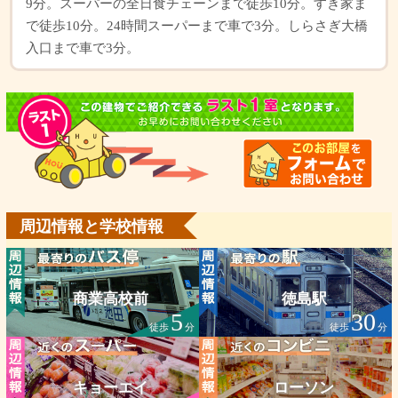
9分。スーパーの全日食チェーンまで徒歩10分。すき家ま
で徒歩10分。24時間スーパーまで車で3分。しらさぎ大橋
入口まで車で3分。
周辺情報と学校情報
商業高校前
徳島駅
5
30
徒歩
分
徒歩
分
キョーエイ
ローソン