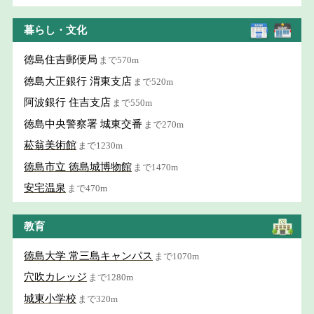
暮らし・文化
徳島住吉郵便局
まで570m
徳島大正銀行 渭東支店
まで520m
阿波銀行 住吉支店
まで550m
徳島中央警察署 城東交番
まで270m
菘翁美術館
まで1230m
徳島市立 徳島城博物館
まで1470m
安宅温泉
まで470m
教育
徳島大学 常三島キャンパス
まで1070m
穴吹カレッジ
まで1280m
城東小学校
まで320m