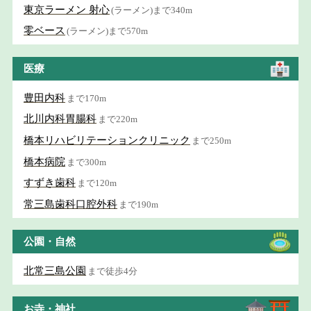
東京ラーメン 射心
(ラーメン)まで340m
零ベース
(ラーメン)まで570m
医療
豊田内科
まで170m
北川内科胃腸科
まで220m
橋本リハビリテーションクリニック
まで250m
橋本病院
まで300m
すずき歯科
まで120m
常三島歯科口腔外科
まで190m
公園・自然
北常三島公園
まで徒歩4分
お寺・神社