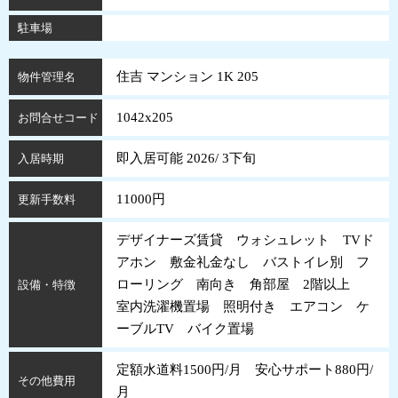
駐車場
住吉 マンション 1K 205
物件管理名
1042x205
お問合せコード
即入居可能 2026/ 3下旬
入居時期
11000円
更新手数料
デザイナーズ賃貸 ウォシュレット TVド
アホン 敷金礼金なし バストイレ別 フ
ローリング 南向き 角部屋 2階以上
設備・特徴
室内洗濯機置場 照明付き エアコン ケ
ーブルTV バイク置場
定額水道料1500円/月 安心サポート880円/
その他費用
月