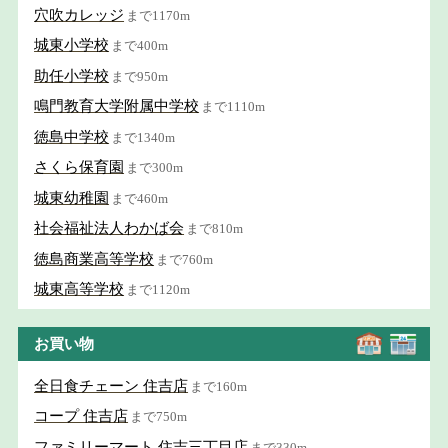
穴吹カレッジ
まで1170m
城東小学校
まで400m
助任小学校
まで950m
鳴門教育大学附属中学校
まで1110m
徳島中学校
まで1340m
さくら保育園
まで300m
城東幼稚園
まで460m
社会福祉法人わかば会
まで810m
徳島商業高等学校
まで760m
城東高等学校
まで1120m
お買い物
全日食チェーン 住吉店
まで160m
コープ 住吉店
まで750m
ファミリーマート 住吉三丁目店
まで330m