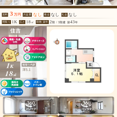
3
なし
なし
なし
万円
賃料
共益費
敷金
礼金
1K
18
2
43
間取り
広さ
階数 築年
㎡
階 / 3階建
築
年