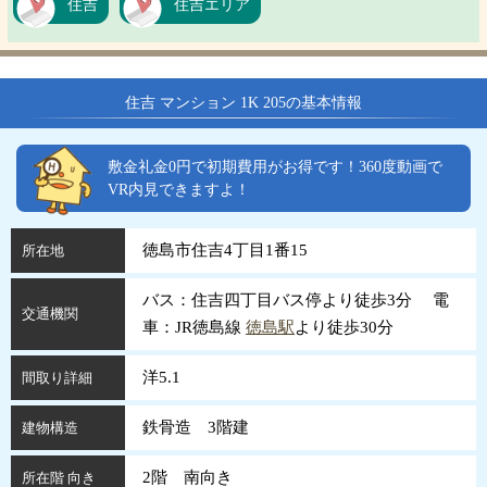
住吉
住吉エリア
住吉 マンション 1K 205の基本情報
敷金礼金0円で初期費用がお得です！360度動画で
VR内見できますよ！
徳島市住吉4丁目1番15
所在地
バス：住吉四丁目バス停より徒歩3分 電
交通機関
車：JR徳島線
徳島駅
より徒歩30分
洋5.1
間取り詳細
鉄骨造 3階建
建物構造
2階 南向き
所在階 向き