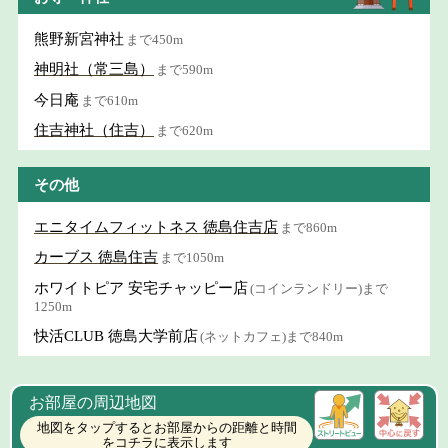
熊野新宮神社
まで450m
神明社（常三島）
まで590m
今日庵
まで610m
住吉神社（住吉）
まで620m
その他
エニタイムフィットネス 徳島住吉店
まで860m
カーブス 徳島住吉
まで1050m
ホワイトピア 安宅チャッピー店
(コインランドリー)まで
1250m
快活CLUB 徳島大学前店
(ネットカフェ)まで840m
お部屋の周辺地図
地図をタップするとお部屋からの距離と時間
をコチラに表示します