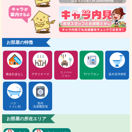
お部屋の特徴
リノベー
敷金礼金なし
デザイナーズ
TVドアホン
温水洗浄便座
ション
バス・
室内
トイレ別
洗濯機置場
お部屋の所在エリア