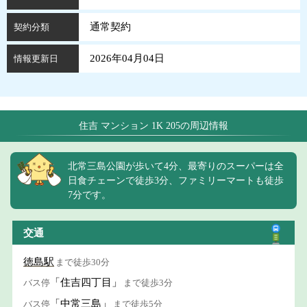
通常契約
契約分類
2026年04月04日
情報更新日
住吉 マンション 1K 205の周辺情報
北常三島公園が歩いて4分、最寄りのスーパーは全
日食チェーンで徒歩3分、ファミリーマートも徒歩
7分です。
交通
徳島駅
まで徒歩30分
「住吉四丁目」
バス停
まで徒歩3分
「中常三島」
バス停
まで徒歩5分