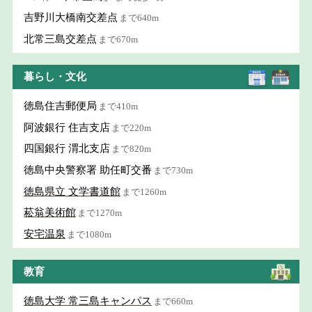
吉野川大橋南交差点
まで640m
北常三島交差点
まで670m
暮らし・文化
徳島住吉郵便局
まで410m
阿波銀行 住吉支店
まで220m
四国銀行 渭北支店
まで820m
徳島中央警察署 助任町交番
まで730m
徳島県立 文学書道館
まで1260m
菘翁美術館
まで1270m
安宅温泉
まで1080m
教育
徳島大学 常三島キャンパス
まで660m