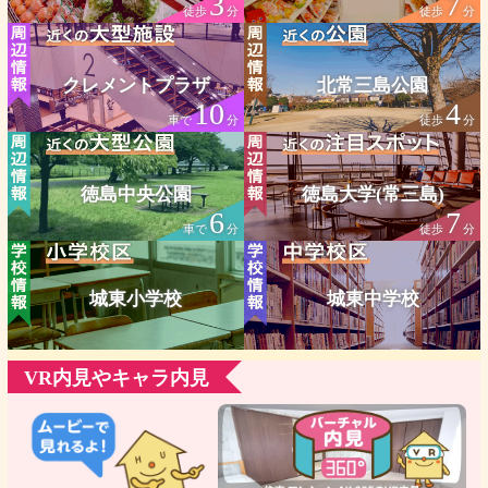
3
7
徒歩
分
徒歩
分
クレメントプラザ
北常三島公園
10
4
車で
分
徒歩
分
徳島中央公園
徳島大学(常三島)
6
7
車で
分
徒歩
分
城東小学校
城東中学校
VR内見やキャラ内見