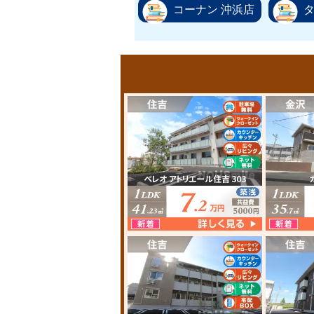
コーナン 沖浜店
タ