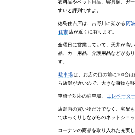
衣料品やペット用品、寝具類、ガー
すいと評判ですよ。
徳島住吉店は、吉野川に架かる
阿
住吉
店が近くに有ります。
全曜日に営業していて、天井が高い
品、カー用品、介護用品などがあり
す。
駐車場
は、お店の目の前に100台
ら店舗が近いので、大きな荷物を移
車椅子対応の駐車場、
エレベータ
店舗内の買い物だけでなく、宅配も
でゆっくりしながらのネットショッ
コーナンの商品を取り入れた充実し