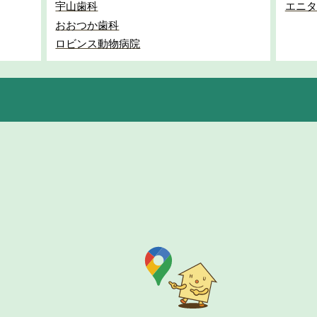
宇山歯科
エニタ
おおつか歯科
ロビンス動物病院