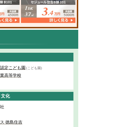
認定こども園
(こども園)
業高等学校
・文化
社
ス 徳島住吉