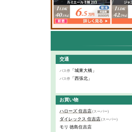
交通
「城東大橋」
バス停
「西張北」
バス停
お買い物
ハローズ 住吉店
(スーパー)
ダイレックス 住吉店
(スーパー)
モリ 徳島住吉店