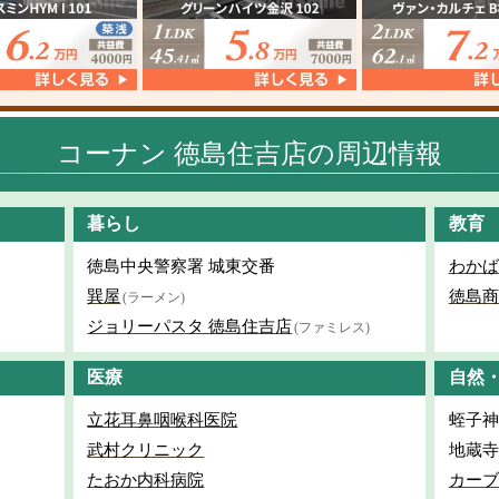
コーナン 徳島住吉店の周辺情報
暮らし
教育
徳島中央警察署 城東交番
わかば
巽屋
徳島商
(ラーメン)
ジョリーパスタ 徳島住吉店
(ファミレス)
医療
自然
立花耳鼻咽喉科医院
蛭子神
武村クリニック
地蔵寺
たおか内科病院
カーブ