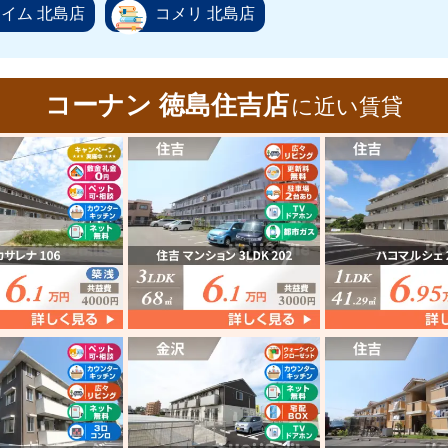
イム 北島店
コメリ 北島店
コーナン 徳島住吉店
に近い賃貸