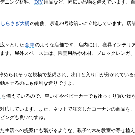
デニング材料、
DIY
用品など、幅広い品物を備えています。
波しらさぎ大橋
の南側、県道29号線沿いに立地しています。店
広々とした
倉庫
のような店舗です。店内には、寝具インテリ
ます。屋外スペースには、園芸用品や木材、ブロックレンガ、
は停められそうな規模で整備され、出口と入り口が分かれてい
動させるのにも便利な造りですよ。
ー
を備えているので、車いすやベビーカーでもゆっくり買い物
対応しています。また、ネットで注文したコーナンの商品を、
ピングも良いですね。
た生活への提案にも繋がるような、親子で木材教室や寄せ植え