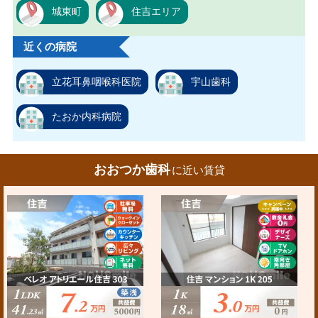
城東町
住吉エリア
近くの病院
立花耳鼻咽喉科医院
宇山歯科
たおか内科病院
おおつか歯科
に近い賃貸