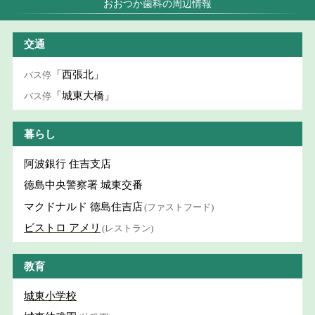
おおつか歯科の周辺情報
交通
「西張北」
バス停
「城東大橋」
バス停
暮らし
阿波銀行 住吉支店
徳島中央警察署 城東交番
マクドナルド 徳島住吉店
(ファストフード)
ビストロ アメリ
(レストラン)
教育
城東小学校