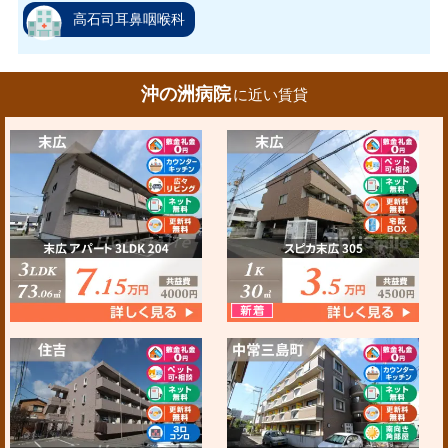
高石司耳鼻咽喉科
沖の洲病院
に近い賃貸