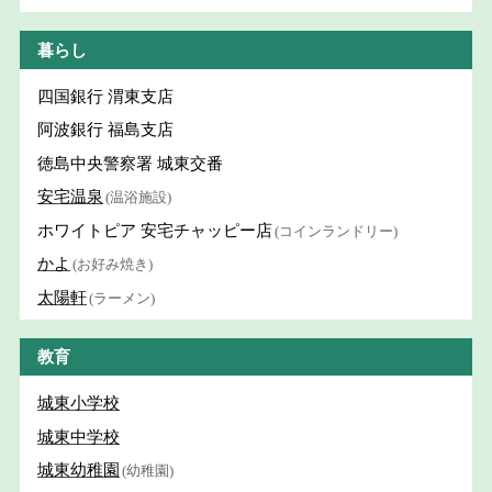
暮らし
四国銀行 渭東支店
阿波銀行 福島支店
徳島中央警察署 城東交番
安宅温泉
(温浴施設)
ホワイトピア 安宅チャッピー店
(コインランドリー)
かよ
(お好み焼き)
太陽軒
(ラーメン)
教育
城東小学校
城東中学校
城東幼稚園
(幼稚園)