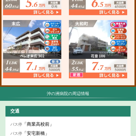
沖の洲病院の周辺情報
交通
「商業高校前」
バス停
「安宅新橋」
バス停